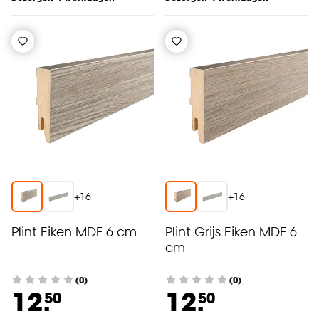
+
16
+
16
Plint Eiken MDF 6 cm
Plint Grijs Eiken MDF 6
cm
(0)
(0)
12.
12.
50
50