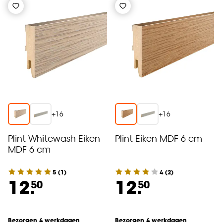
+
16
+
16
Plint Whitewash Eiken
Plint Eiken MDF 6 cm
MDF 6 cm
5
(
1
)
4
(
2
)
12.
12.
50
50
Bezorgen 4 werkdagen
Bezorgen 4 werkdagen