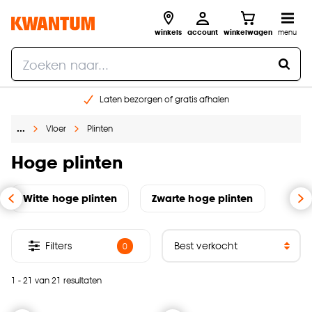
winkels
account
winkelwagen
menu
Laten bezorgen of gratis afhalen
Shop online of in onze 14 winkels
…
Vloer
Plinten
Gratis raam advies en opmeten aan huis
€ 5,- korting op je volgende bestelling
Hoge plinten
Witte hoge plinten
Zwarte hoge plinten
Filters
0
1 - 21 van 21 resultaten