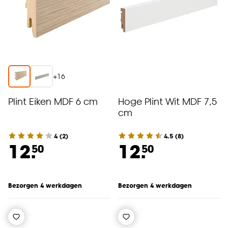
+
16
Plint Eiken MDF 6 cm
Hoge Plint Wit MDF 7,5
cm
4
(
2
)
4.5
(
8
)
12.
12.
50
50
Bezorgen 4 werkdagen
Bezorgen 4 werkdagen