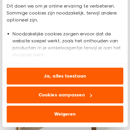
Tijdelijk uitverkocht
Dit doen we om je online ervaring te verbeteren.
Sommige cookies zijn noodzakelijk, terwijl andere
+
16
+
16
optioneel zijn.
Plint Wit Grenen MDF 6
Plint Grijs Grenen MDF
Noodzakelijke cookies zorgen ervoor dat de
cm
6 cm
website soepel werkt, zoals het onthouden van
producten in je winkelwagentje terwijl je aan het
(0)
(0)
shoppen bent.
12.
12.
50
50
Analytische cookies (optioneel) helpen ons de
website te verbeteren voor jou en al onze andere
Ja, alles toestaan
Geef een seintje
Bezorgen 4 werkdagen
klanten.
Cookies aanpassen
Marketing cookies (optioneel) laten jou
relevante informatie en aanbiedingen zien op
onze website, maar ook buiten de website voor
Weigeren
advertenties en communicatie.