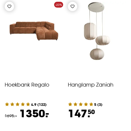
-20%
Hoekbank Regalo
Hanglamp Zaniah
4.9
(
122
)
5
(
3
)
-
1350.
147.
50
1695
.
-