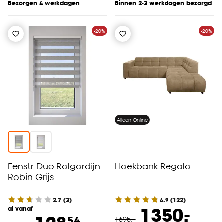
Bezorgen 4 werkdagen
Binnen 2-3 werkdagen bezorgd
-20%
-20%
Alleen Online
Fenstr Duo Rolgordijn
Hoekbank Regalo
Robin Grijs
2.7
(
3
)
4.9
(
122
)
-
1350.
al vanaf
54
1695
.
-