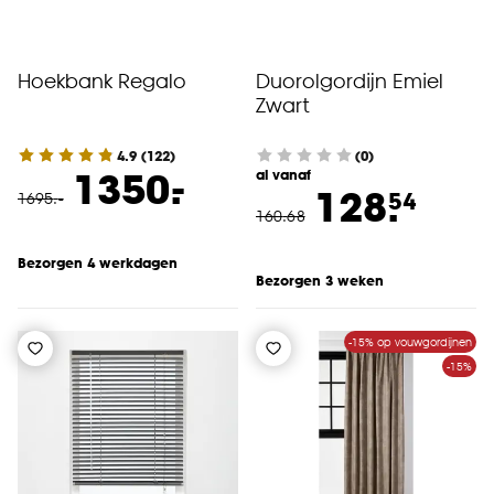
Hoekbank Regalo
Duorolgordijn Emiel
Zwart
4.9
(
122
)
(0)
-
1350.
al vanaf
128.
54
1695
.
-
160
.
68
Bezorgen 4 werkdagen
Bezorgen 3 weken
-15% op vouwgordijnen
-15%