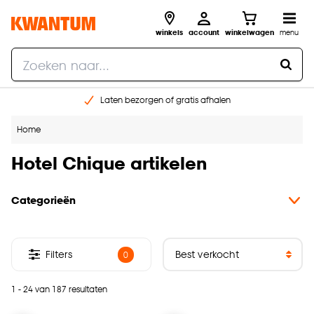
winkels
account
winkelwagen
menu
Laten bezorgen of gratis afhalen
Shop online of in onze 14 winkels
Home
Gratis raam advies en opmeten aan huis
€ 5,- korting op je volgende bestelling
Hotel Chique artikelen
Categorieën
Filters
0
1 - 24 van 187 resultaten