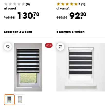
Antraciet
(0)
5
(
1
)
al vanaf
al vanaf
130.
92.
70
20
163
.
38
115
.
25
Bezorgen 3 weken
Bezorgen 5 weken
-17%