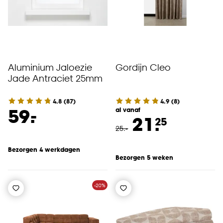
Aluminium Jaloezie
Gordijn Cleo
Jade Antraciet 25mm
4.8
(
87
)
4.9
(
8
)
-
59.
al vanaf
21.
25
25
.
-
Bezorgen 4 werkdagen
Bezorgen 5 weken
-20%