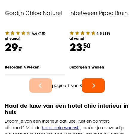
Gordijn Chloe Naturel
Inbetween Pippa Bruin
4.4
(
10
)
4.8
(
19
)
al vanaf
al vanaf
-
29.
23.
50
Bezorgen 4 weken
Bezorgen 3 weken
pagina 1 van 8
Haal de luxe van een hotel chic interieur in
huis
Droom je van een interieur dat luxe, rust en comfort
uitstraalt? Met de
hotel chic woonstijl
creëer je eenvoudig