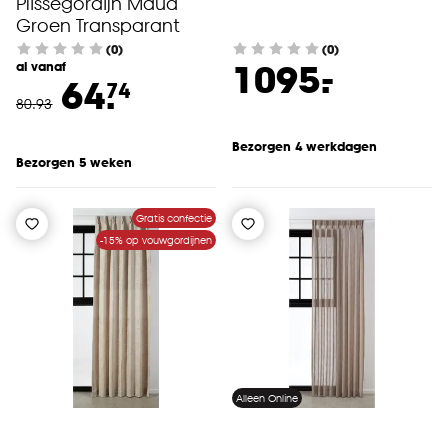
Plisségordijn Maud
Groen Transparant
(0)
(0)
-
1095.
al vanaf
64.
74
80
.
93
Bezorgen 4 werkdagen
Bezorgen 5 weken
Gratis confectie
-15% op vouwgordijnen
Alleen Online