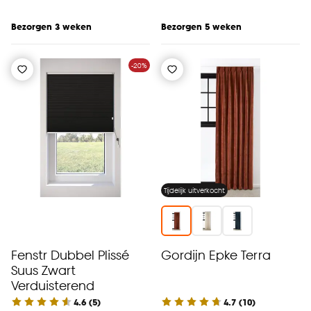
Bezorgen 3 weken
Bezorgen 5 weken
-20%
Tijdelijk uitverkocht
Fenstr Dubbel Plissé
Gordijn Epke Terra
Suus Zwart
Verduisterend
4.6
(
5
)
4.7
(
10
)