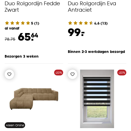
Duo Rolgordijn Fedde
Duo Rolgordijn Eva
Zwart
Antraciet
5
(
1
)
4.6
(
13
)
-
99.
al vanaf
65.
64
78
.
75
Binnen 2-3 werkdagen bezorgd
Bezorgen 3 weken
-20%
-20%
Alleen Online