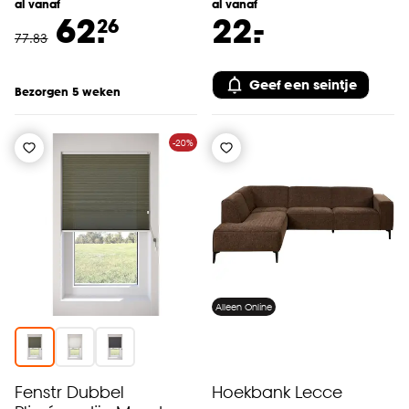
al vanaf
al vanaf
-
62.
22.
26
77
.
83
Geef een seintje
Bezorgen 5 weken
-20%
Alleen Online
Fenstr Dubbel
Hoekbank Lecce