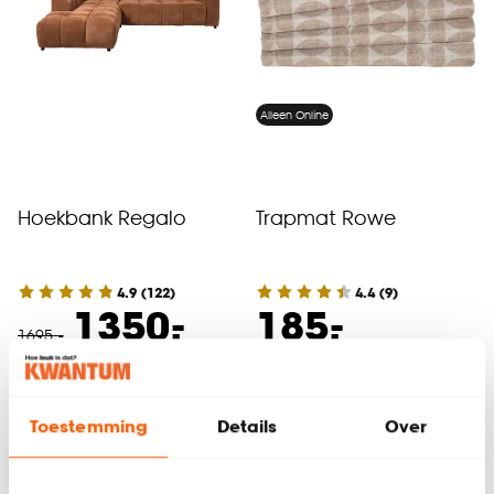
Alleen Online
Hoekbank Regalo
Trapmat Rowe
4.9
(
122
)
4.4
(
9
)
-
-
1350.
185.
1695
.
-
Bezorgen 4 werkdagen
Binnen 2-3 werkdagen bezorgd
Toestemming
Details
Over
-20%
-20%