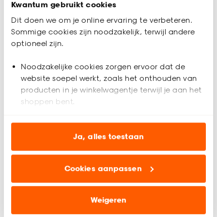
Kwantum gebruikt cookies
Dit doen we om je online ervaring te verbeteren.
Sommige cookies zijn noodzakelijk, terwijl andere
optioneel zijn.
Noodzakelijke cookies zorgen ervoor dat de
website soepel werkt, zoals het onthouden van
producten in je winkelwagentje terwijl je aan het
+
2
shoppen bent.
Fenstr Duo Rolgordijn
Fenstr Dubbel Plissé
Analytische cookies (optioneel) helpen ons de
Noan Zwart
Aniek Grijs
website te verbeteren voor jou en al onze andere
Ja, alles toestaan
Verduisterend
klanten.
(0)
4
(
3
)
al vanaf
al vanaf
130.
62.
Cookies aanpassen
70
26
Marketing cookies (optioneel) laten jou
163
.
38
77
.
83
relevante informatie en aanbiedingen zien op
onze website, maar ook buiten de website voor
Weigeren
advertenties en communicatie.
Bezorgen 3 weken
Bezorgen 5 weken