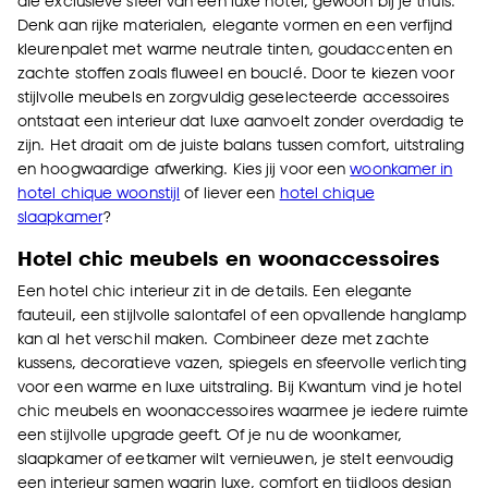
die exclusieve sfeer van een luxe hotel, gewoon bij je thuis.
Denk aan rijke materialen, elegante vormen en een verfijnd
kleurenpalet met warme neutrale tinten, goudaccenten en
zachte stoffen zoals fluweel en bouclé. Door te kiezen voor
stijlvolle meubels en zorgvuldig geselecteerde accessoires
ontstaat een interieur dat luxe aanvoelt zonder overdadig te
zijn. Het draait om de juiste balans tussen comfort, uitstraling
en hoogwaardige afwerking. Kies jij voor een
woonkamer in
hotel chique woonstijl
of liever een
hotel chique
slaapkamer
?
Hotel chic meubels en woonaccessoires
Een hotel chic interieur zit in de details. Een elegante
fauteuil, een stijlvolle salontafel of een opvallende hanglamp
kan al het verschil maken. Combineer deze met zachte
kussens, decoratieve vazen, spiegels en sfeervolle verlichting
voor een warme en luxe uitstraling. Bij Kwantum vind je hotel
chic meubels en woonaccessoires waarmee je iedere ruimte
een stijlvolle upgrade geeft. Of je nu de woonkamer,
slaapkamer of eetkamer wilt vernieuwen, je stelt eenvoudig
een interieur samen waarin luxe, comfort en tijdloos design