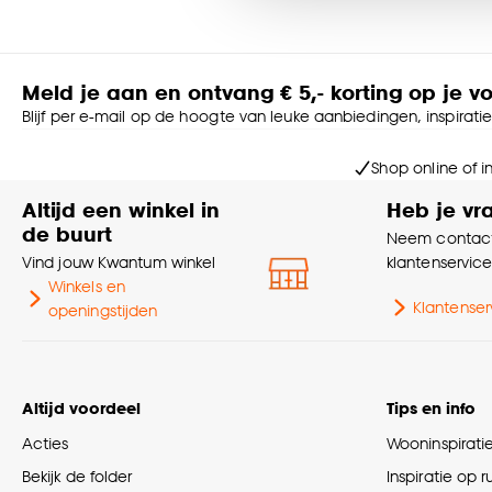
Goed om te weten is dat j
Meld je aan en ontvang € 5,- korting op je v
Blijf per e-mail op de hoogte van leuke aanbiedingen, inspirati
Shop online of i
Altijd een winkel in
Heb je vr
de buurt
Neem contact
Vind jouw Kwantum winkel
klantenservic
Winkels en
Klantenser
openingstijden
Altijd voordeel
Tips en info
Acties
Wooninspirati
Bekijk de folder
Inspiratie op 