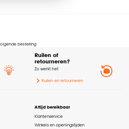
Afnemen met vochtige
svoorschriften
doek
nze
cookieverklaring
.
urtint
Wit
menstelling
Hout 100%
 volgende bestelling
Ruilen of
eedte
240 CM
retourneren?
Zo werkt het
Scandinavisch, Modern,
erieurstijl
Japandi, Landelijk
Ruilen en retourneren
werking
Glad
Altijd bereikbaar
melbreedte
5 CM
Klantenservice
rantietermijn
24 maanden
Winkels en openingstijden