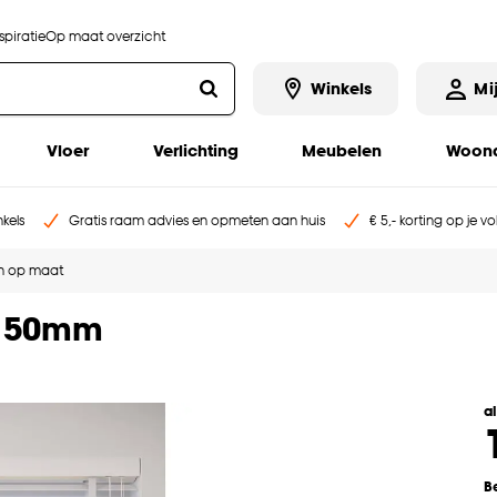
piratie
Op maat overzicht
Winkels
Mi
Vloer
Verlichting
Meubelen
Woona
kels
Gratis raam advies en opmeten aan huis
€ 5,- korting op je v
n op maat
t 50mm
a
B