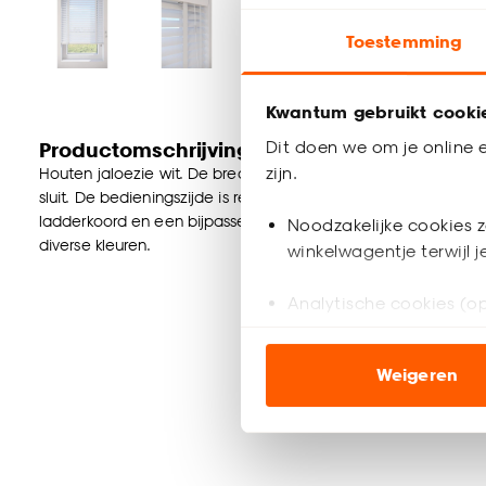
Toestemming
Kwantum gebruikt cooki
Dit doen we om je online e
Productomschrijving
zijn.
Houten jaloezie wit. De brede lamellen van 50 mm zorgen voo
sluit. De bedieningszijde is rechts en links is de tuimelzij
ladderkoord en een bijpassende witte houten koordhanger. Ki
Noodzakelijke cookies z
diverse kleuren.
winkelwagentje terwijl 
Analytische cookies (op
Marketing cookies (opt
Weigeren
ook buiten de website 
Klik op ‘Ja, alles toestaa
noodzakelijke cookies te 
accepteren door op ‘Cook