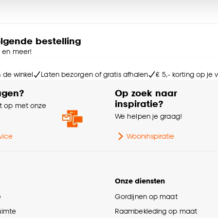
Wa
e deze keuze altijd nog kan aanpassen, bekijk hiervoor o
Kle
olgende bestelling
e en meer!
Sa
n de winkel
Laten bezorgen of gratis afhalen
€ 5,- korting op je
agen?
Op zoek naar
Br
inspiratie?
 op met onze
e
We helpen je graag!
Int
vice
Wooninspiratie
Af
Onze diensten
La
e
Gordijnen op maat
Ga
ruimte
Raambekleding op maat