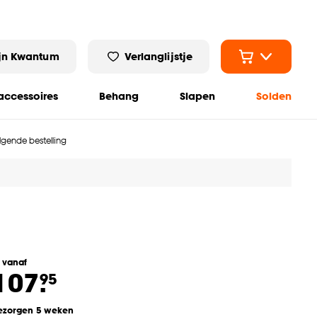
jn Kwantum
Verlanglijstje
ccessoires
Behang
Slapen
Solden
olgende bestelling
l vanaf
107.
95
ezorgen 5 weken