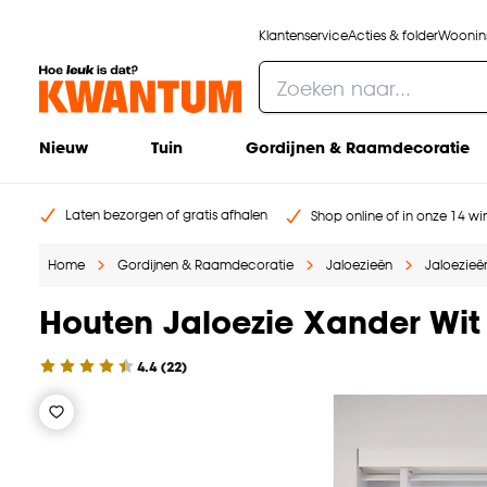
Klantenservice
Acties & folder
Woonins
Nieuw
Tuin
Gordijnen & Raamdecoratie
Laten bezorgen of gratis afhalen
Shop online of in onze 14 win
Home
Gordijnen & Raamdecoratie
Jaloezieën
Jaloezieë
Houten Jaloezie Xander Wi
4.4
(
22
)