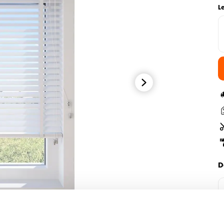
L
D
H