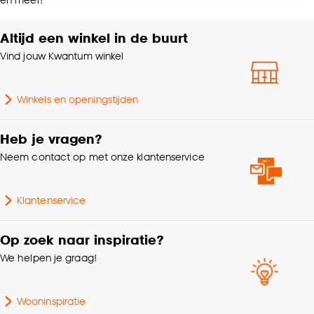
Wasvoorschriften
accepteren door op ‘Cookies aanpassen’ te
doek
klikken.
Altijd een winkel in de buurt
Gewicht gram per m2
45 G/m2
Vind jouw Kwantum winkel
Goed om te weten is dat je deze keuze altijd nog
kan aanpassen, bekijk hiervoor onze
cookieverklaring
.
Winkels en openingstijden
Heb je vragen?
Neem contact op met onze klantenservice
Klantenservice
Op zoek naar inspiratie?
We helpen je graag!
Wooninspiratie