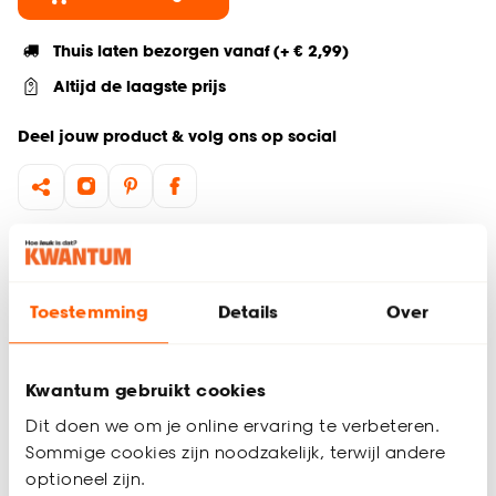
Thuis laten bezorgen vanaf (+ € 2,99)
Altijd de laagste prijs
Deel jouw product & volg ons op social
Hulp nodig? Wij regelen het voor je!
Ga terug naar het hoofdproduct
Toestemming
Details
Over
Productomschrijving
Kwantum gebruikt cookies
Wil je zeker weten dat deze raamdecoratie bij de rest van
jouw interieur past? Bestel vrijblijvend één of meerdere
Dit doen we om je online ervaring te verbeteren.
kleurstalen en bekijk of vergelijk eenvoudig welke
Sommige cookies zijn noodzakelijk, terwijl andere
raamdecoratie jouw favoriet is. Zo ben je 100% zeker van de
optioneel zijn.
juiste keuze. De kleurstalen worden binnen 2 à 3 werkdagen