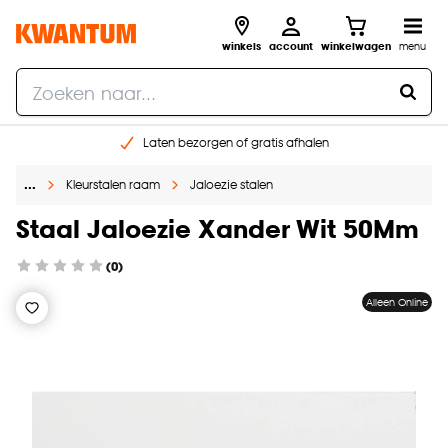
winkels
account
winkelwagen
menu
Laten bezorgen of gratis afhalen
Shop online of in onze 14 winkels
…
Kleurstalen raam
Jaloezie stalen
Gratis raam advies en opmeten aan huis
€ 5,- korting op je volgende bestelling
Staal Jaloezie Xander Wit 50Mm
(0)
Alleen Online