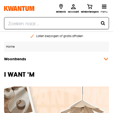
winkels
account
winkelwagen
menu
Laten bezorgen of gratis afhalen
Shop online of in onze 14 winkels
Home
Gratis raam advies en opmeten aan huis
€ 5,- korting op je volgende bestelling
Woontrends
I WANT 'M