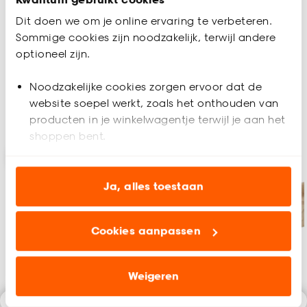
Dit doen we om je online ervaring te verbeteren.
Sommige cookies zijn noodzakelijk, terwijl andere
optioneel zijn.
Noodzakelijke cookies zorgen ervoor dat de
website soepel werkt, zoals het onthouden van
Shop de favorieten
producten in je winkelwagentje terwijl je aan het
shoppen bent.
-10%
Analytische cookies (optioneel) helpen ons de
website te verbeteren voor jou en al onze andere
Ja, alles toestaan
klanten.
Cookies aanpassen
Marketing cookies (optioneel) laten jou
relevante informatie en aanbiedingen zien op
onze website, maar ook buiten de website voor
Weigeren
advertenties en communicatie.