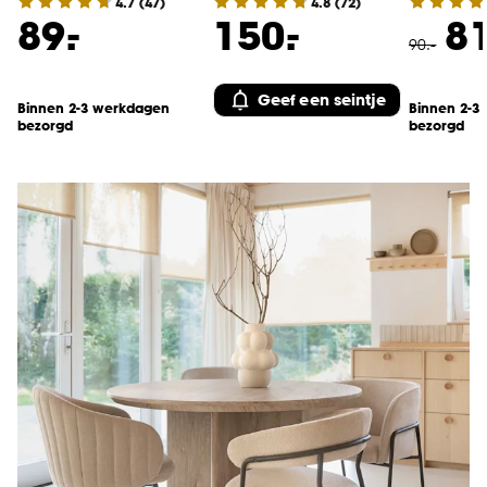
4.7
(
47
)
4.8
(
72
)
-
-
89.
150.
81
90
.
-
Geef een seintje
Binnen 2-3 werkdagen
Binnen 2-3
bezorgd
bezorgd