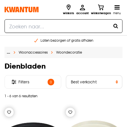
winkels
account
winkelwagen
menu
Laten bezorgen of gratis afhalen
Shop online of in onze 14 winkels
…
Woonaccessoires
Woondecoratie
Gratis raam advies en opmeten aan huis
€ 5,- korting op je volgende bestelling
Dienbladen
Filters
0
1 - 6 van 6 resultaten