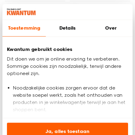
Toestemming
Details
Over
Kwantum gebruikt cookies
Dit doen we om je online ervaring te verbeteren.
Tijdelijk uitverkocht
Sommige cookies zijn noodzakelijk, terwijl andere
optioneel zijn.
Noodzakelijke cookies zorgen ervoor dat de
Dienblad Latjes Off-
Dienblad Hout Rond
website soepel werkt, zoals het onthouden van
White ⌀30cm
Walnoot ⌀35cm
producten in je winkelwagentje terwijl je aan het
shoppen bent.
(0)
(0)
-
15.
10.
50
Analytische cookies (optioneel) helpen ons de
website te verbeteren voor jou en al onze andere
Ja, alles toestaan