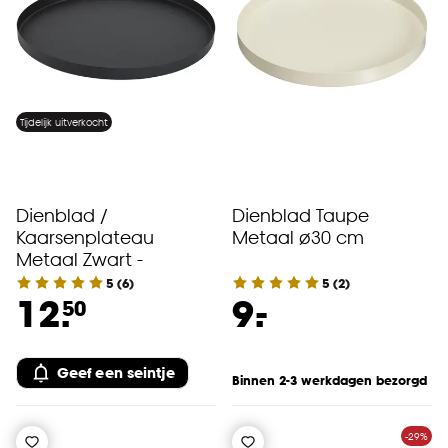
Tijdelijk uitverkocht
Dienblad /
Dienblad Taupe
Kaarsenplateau
Metaal ø30 cm
Metaal Zwart -
5
(
6
)
5
(
2
)
-
12.
9.
50
Geef een seintje
Binnen 2-3 werkdagen bezorgd
-29%