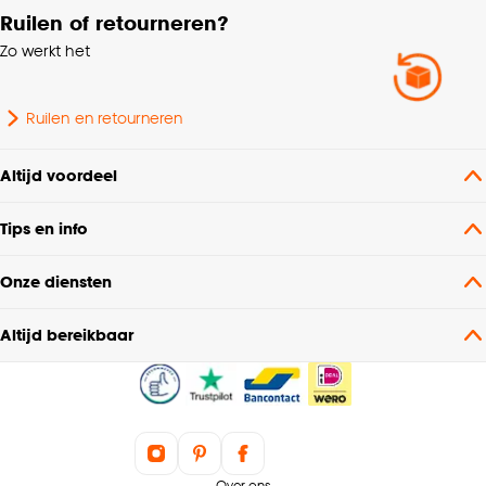
Bediening
Handmatig
Ruilen of retourneren?
Zo werkt het
Nummer
N03-B03
Ruilen en retourneren
Altijd voordeel
Tips en info
Onze diensten
Altijd bereikbaar
Over ons