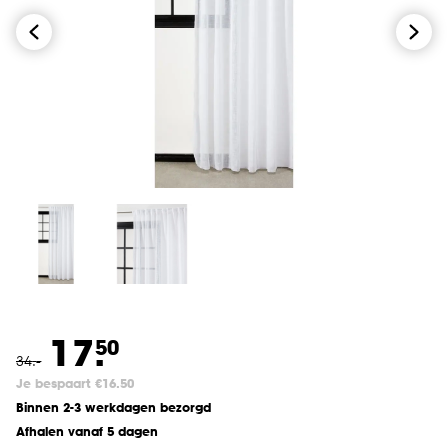
17.
50
34
.
-
Je bespaart €16.50
Binnen 2-3 werkdagen bezorgd
Afhalen vanaf 5 dagen