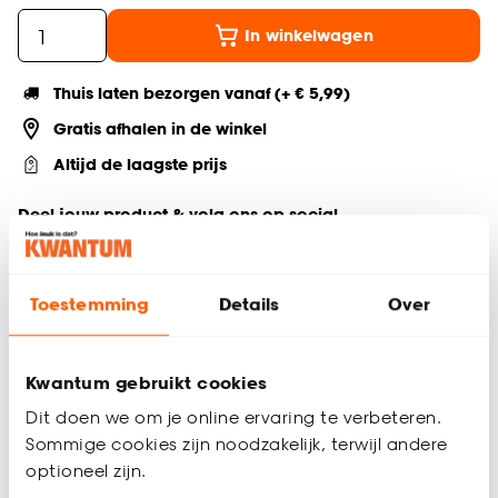
In winkelwagen
Thuis laten bezorgen vanaf (+ € 5,99)
Gratis afhalen in de winkel
Altijd de laagste prijs
Deel jouw product & volg ons op social
Toestemming
Details
Over
Productomschrijving
Lichtdoorlatend
Kwantum gebruikt cookies
100% polyester
Modern
Dit doen we om je online ervaring te verbeteren.
Inclusief strijkband om eenvoudig in te korten
Sommige cookies zijn noodzakelijk, terwijl andere
Keurmerk Oekotex
optioneel zijn.