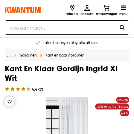
winkels
account
winkelwagen
menu
Laten bezorgen of gratis afhalen
Shop online of in onze 14 winkels
…
Gordijnen
Kant en klaar gordijnen
Gratis raam advies en opmeten aan huis
€ 5,- korting op je volgende bestelling
Kant En Klaar Gordijn Ingrid Xl
Wit
4.4
(
7
)
Op=Op
-30% extra v.a. 3 stuks
-49%