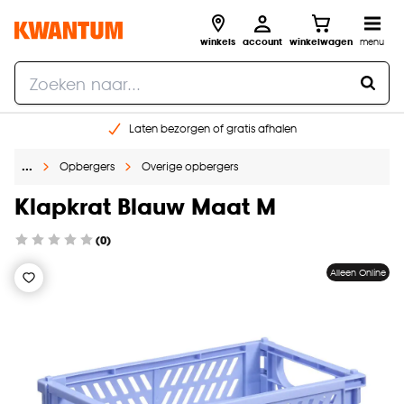
winkels
account
winkelwagen
menu
Laten bezorgen of gratis afhalen
Shop online of in onze 14 winkels
…
Opbergers
Overige opbergers
Gratis raam advies en opmeten aan huis
€ 5,- korting op je volgende bestelling
Klapkrat Blauw Maat M
(0)
Alleen Online