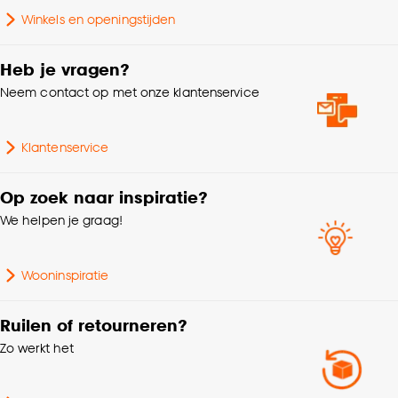
Winkels en openingstijden
Goed om te weten is dat je deze keuze altijd nog
Breedte
16.5 CM
kan aanpassen, bekijk hiervoor onze
Heb je vragen?
cookieverklaring
.
Garantietermijn
24 maanden
Neem contact op met onze klantenservice
Gewicht
0.149 Kg
Klantenservice
Op zoek naar inspiratie?
We helpen je graag!
Wooninspiratie
Ruilen of retourneren?
Zo werkt het