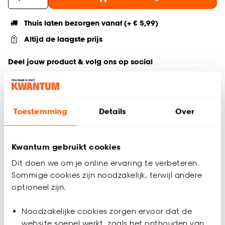
Thuis laten bezorgen vanaf (+ € 5,99)
Altijd de laagste prijs
Deel jouw product & volg ons op social
Toestemming
Details
Over
Productomschrijving
Deze veelzijdige blauwe klapkrat in maat M is ideaal voor
opbergen in stijl. Met zijn moderne design en afmetingen van
Kwantum gebruikt cookies
25,5x16,5x10 cm (lxbxh) past hij perfect in elke ruimte.
Gemaakt van 60% gerecycled kunststof en 40% virgin
Dit doen we om je online ervaring te verbeteren.
materiaal, draagt hij bij aan duurzaamheid. Deze klapkrat is
Sommige cookies zijn noodzakelijk, terwijl andere
niet alleen praktisch, maar ook leuk voor de kinderkamer.
optioneel zijn.
Productspecificaties
Noodzakelijke cookies zorgen ervoor dat de
Artikelnummer
4312826
website soepel werkt, zoals het onthouden van