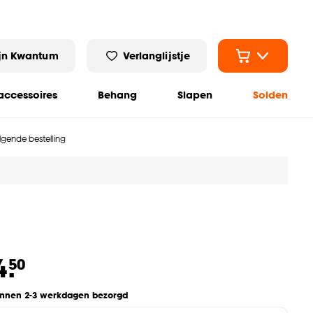
jn Kwantum
Verlanglijstje
ccessoires
Behang
Slapen
Solden
olgende bestelling
4.
50
innen 2-3 werkdagen bezorgd