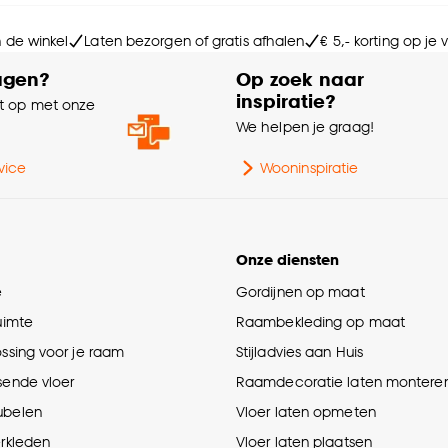
Br
n de winkel
Laten bezorgen of gratis afhalen
€ 5,- korting op je
Le
agen?
Op zoek naar
inspiratie?
 op met onze
Aa
e
We helpen je graag!
Ge
vice
Wooninspiratie
Ho
Onze diensten
e
Gordijnen op maat
ruimte
Raambekleding op maat
ossing voor je raam
Stijladvies aan Huis
sende vloer
Raamdecoratie laten montere
ubelen
Vloer laten opmeten
erkleden
Vloer laten plaatsen