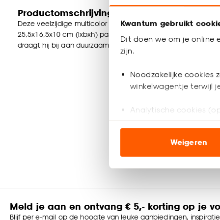
Productomschrijving
Kwantum gebruikt cooki
Deze veelzijdige multicolor klapkrat in maat M is ideaal voor
25,5x16,5x10 cm (lxbxh) past hij perfect in elke ruimte. Gem
Dit doen we om je online e
draagt hij bij aan duurzaamheid. Deze klapkrat is niet alleen
zijn.
Noodzakelijke cookies z
winkelwagentje terwijl 
Analytische cookies (op
Marketing cookies (opt
Weigeren
ook buiten de website 
Klik op ‘Ja, alles toestaa
noodzakelijke cookies te 
accepteren door op ‘Cook
Meld je aan en ontvang € 5,- korting op je v
Goed om te weten is dat j
Blijf per e-mail op de hoogte van leuke aanbiedingen, inspirati