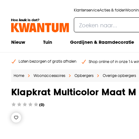
Klantenservice
Acties & folder
Woonins
Nieuw
Tuin
Gordijnen & Raamdecoratie
Laten bezorgen of gratis afhalen
Shop online of in onze 14 win
Home
Woonaccessoires
Opbergers
Overige opbergers
Klapkrat Multicolor Maat M
(0)