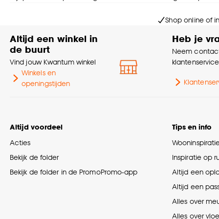
Shop online of i
Altijd een winkel in
Heb je vr
de buurt
Neem contact
Vind jouw Kwantum winkel
klantenservic
Winkels en
Klantenser
openingstijden
Altijd voordeel
Tips en info
Acties
Wooninspirati
Bekijk de folder
Inspiratie op 
Bekijk de folder in de PromoPromo-app
Altijd een opl
Altijd een pas
Alles over me
Alles over vlo