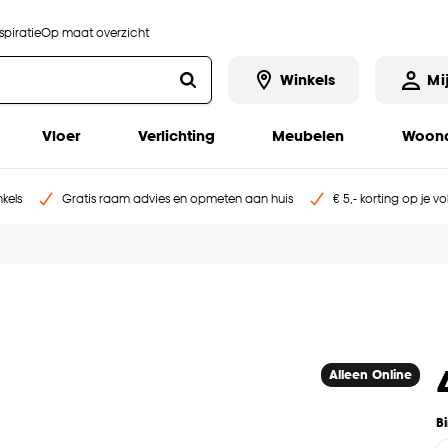
piratie
Op maat overzicht
Winkels
Mi
Vloer
Verlichting
Meubelen
Woona
kels
Gratis raam advies en opmeten aan huis
€ 5,- korting op je v
Alleen Online
B