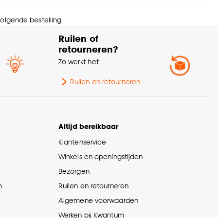
eedte
16.5 CM
 volgende bestelling
ngte
25.5 CM
Ruilen of
retourneren?
ntal stuks
1 Stk
Zo werkt het
wicht
0.149 Kg
Ruilen en retourneren
ogte
10 CM
Altijd bereikbaar
Klantenservice
Winkels en openingstijden
Bezorgen
n
Ruilen en retourneren
Algemene voorwaarden
Werken bij Kwantum