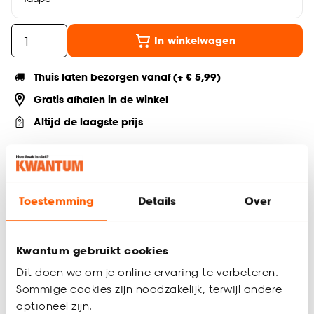
In winkelwagen
Thuis laten bezorgen vanaf (+ € 5,99)
Gratis afhalen in de winkel
Altijd de laagste prijs
Deel jouw product & volg ons op social
Toestemming
Details
Over
Productomschrijving
Taupe klapstoel
Kwantum gebruikt cookies
Inklapbaar
Dit doen we om je online ervaring te verbeteren.
Lichtgewicht en makkelijk te verplaatsen
Sommige cookies zijn noodzakelijk, terwijl andere
Afmetingen: 48 × 43 × 79 cm (l × b × h)
optioneel zijn.
Ideaal als extra zitplaats