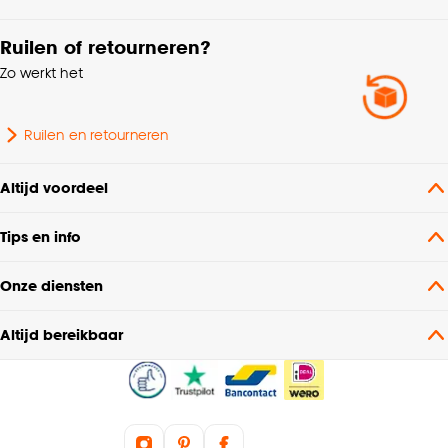
Zithoogte
44 CM
Ruilen of retourneren?
Zo werkt het
Zithoogte range
40 tot 45 cm
Gewicht
3.9 Kg
Ruilen en retourneren
Lengte
48 CM
Altijd voordeel
Tips en info
Gebruiksklasse
Licht woongebruik
Onze diensten
Altijd bereikbaar