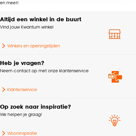
Breedte
43 CM
en meer!
accepteren door op ‘Cookies aanpassen’ te
klikken.
Altijd een winkel in de buurt
Hoogte
79 CM
Vind jouw Kwantum winkel
Goed om te weten is dat je deze keuze altijd nog
Zitdiepte
39 CM
kan aanpassen, bekijk hiervoor onze
cookieverklaring
.
Winkels en openingstijden
Garantietermijn
24 maanden
Heb je vragen?
Geschikt voor
Binnen
Neem contact op met onze klantenservice
Serie
Tesca
Klantenservice
Stoel eigenschappen
Inklapbaar
Op zoek naar inspiratie?
We helpen je graag!
100% polyester + metalen
Samenstelling
frame
Wooninspiratie