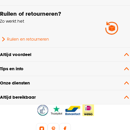
Ruilen of retourneren?
Geschikt voor
Binnen
Zo werkt het
Stoel eigenschappen
Inklapbaar
Ruilen en retourneren
Kleurtint
Zwart
Altijd voordeel
Metalen frame, met
Samenstelling
Tips en info
velvet rug/zitvlak
Onze diensten
Hoogte
79 CM
Altijd bereikbaar