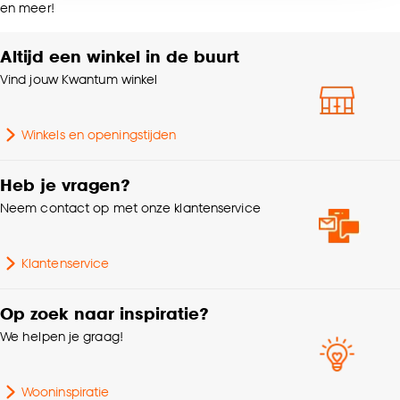
Breedte
43 CM
en meer!
accepteren door op ‘Cookies aanpassen’ te
klikken.
Altijd een winkel in de buurt
Gewicht
3.9 Kg
Vind jouw Kwantum winkel
Goed om te weten is dat je deze keuze altijd nog
Zithoogte
44 CM
kan aanpassen, bekijk hiervoor onze
cookieverklaring
.
Winkels en openingstijden
Gebruiksklasse
Licht woongebruik
Heb je vragen?
Interieurstijl
Modern, Industrieel
Neem contact op met onze klantenservice
Zithoogte range
40 tot 45 cm
Klantenservice
Serie
Tesca
Op zoek naar inspiratie?
We helpen je graag!
Lengte
48 CM
Wooninspiratie
Zitdiepte
39 CM