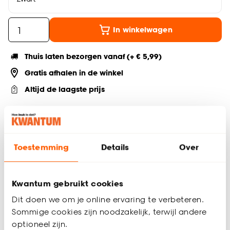
In winkelwagen
Thuis laten bezorgen vanaf (+ € 5,99)
Gratis afhalen in de winkel
Altijd de laagste prijs
Deel jouw product & volg ons op social
Toestemming
Details
Over
Productomschrijving
Zwarte klapstoel
Kwantum gebruikt cookies
Inklapbaar
Dit doen we om je online ervaring te verbeteren.
Lichtgewicht en makkelijk te verplaatsen
Sommige cookies zijn noodzakelijk, terwijl andere
Afmetingen: 48 × 43 × 79 cm (l × b × h)
optioneel zijn.
Ideaal als extra zitplaats