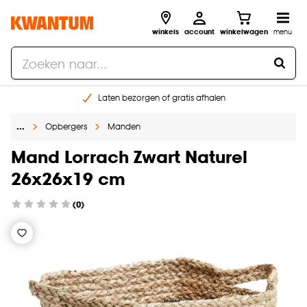
winkels
account
winkelwagen
menu
Laten bezorgen of gratis afhalen
Shop online of in onze 14 winkels
…
Opbergers
Manden
Gratis raam advies en opmeten aan huis
€ 5,- korting op je volgende bestelling
Mand Lorrach Zwart Naturel
26x26x19 cm
(0)