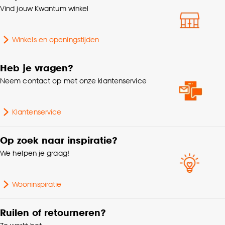
klikken.
Vind jouw Kwantum winkel
Kleurtint
Naturel
Goed om te weten is dat je deze keuze altijd nog
Winkels en openingstijden
kan aanpassen, bekijk hiervoor onze
Lengte
26 CM
cookieverklaring
.
Heb je vragen?
Hoogte
19 CM
Neem contact op met onze klantenservice
Aantal stuks
1 Stk
Klantenservice
Gewicht
0.37 Kg
Op zoek naar inspiratie?
We helpen je graag!
Breedte
26 CM
Wooninspiratie
Met handvat
Nee
Ruilen of retourneren?