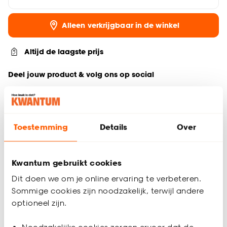
Alleen verkrijgbaar in de winkel
Altijd de laagste prijs
Deel jouw product & volg ons op social
Toestemming
Details
Over
Productomschrijving
Voeg een natuurlijke tint toe aan je interieur met de Lorrach
opbergmand. Deze vierkante mand, gemaakt van 100%
Kwantum gebruikt cookies
zeegras, is 26x26x19 cm (lxbxh) en perfect voor zowel de
kinder- als woonkamers. De naturel mand met zwarte strepen
Dit doen we om je online ervaring te verbeteren.
geeft een sfeervolle uitstraling, en met twee handvatten is
Sommige cookies zijn noodzakelijk, terwijl andere
deze mand zowel praktisch als stijlvol.
optioneel zijn.
Met twee handvatten