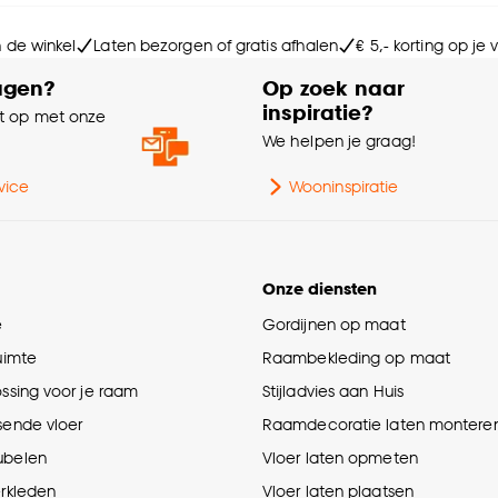
Vo
n de winkel
Laten bezorgen of gratis afhalen
€ 5,- korting op je
Kle
agen?
Op zoek naar
inspiratie?
 op met onze
Br
e
We helpen je graag!
Le
vice
Wooninspiratie
Ho
Onze diensten
Aan
e
Gordijnen op maat
ruimte
Raambekleding op maat
Ga
ossing voor je raam
Stijladvies aan Huis
sende vloer
Raamdecoratie laten montere
Ge
ubelen
Vloer laten opmeten
erkleden
Vloer laten plaatsen