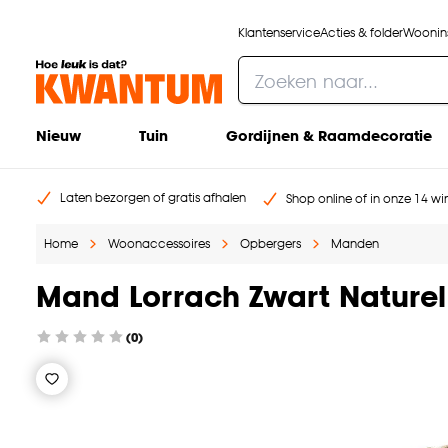
Klantenservice
Acties & folder
Woonins
Nieuw
Tuin
Gordijnen & Raamdecoratie
Laten bezorgen of gratis afhalen
Shop online of in onze 14 win
Home
Woonaccessoires
Opbergers
Manden
Mand Lorrach Zwart Nature
(0)