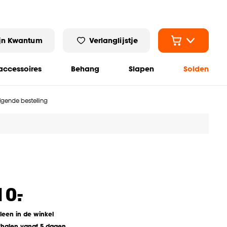
jn Kwantum
Verlanglijstje
ccessoires
Behang
Slapen
Solden
olgende bestelling
-
10.
lleen in de winkel
fhalen vanaf 5 dagen