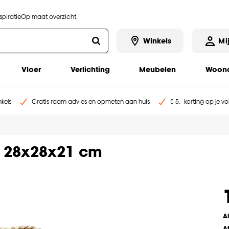
piratie
Op maat overzicht
Winkels
Mi
Vloer
Verlichting
Meubelen
Woona
kels
Gratis raam advies en opmeten aan huis
€ 5,- korting op je v
l 28x28x21 cm
A
A