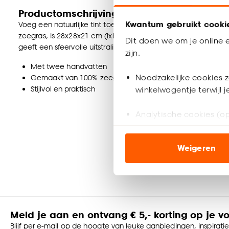
Productomschrijving
Kwantum gebruikt cooki
Voeg een natuurlijke tint toe aan je interieur met de Lorr
zeegras, is 28x28x21 cm (lxbxh) en perfect voor zowel de k
Dit doen we om je online e
geeft een sfeervolle uitstraling, en met twee handvatten is de
zijn.
Met twee handvatten
Noodzakelijke cookies z
Gemaakt van 100% zeegras
Stijlvol en praktisch
winkelwagentje terwijl 
Analytische cookies (op
Marketing cookies (opt
Weigeren
ook buiten de website 
Klik op ‘Ja, alles toestaa
noodzakelijke cookies te 
accepteren door op ‘Cook
Meld je aan en ontvang € 5,- korting op je v
Goed om te weten is dat j
Blijf per e-mail op de hoogte van leuke aanbiedingen, inspirati