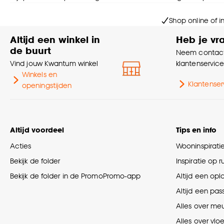
Shop online of i
Altijd een winkel in
Heb je vr
de buurt
Neem contact
Vind jouw Kwantum winkel
klantenservic
Winkels en
Klantenser
openingstijden
Altijd voordeel
Tips en info
Acties
Wooninspirati
Bekijk de folder
Inspiratie op 
Bekijk de folder in de PromoPromo-app
Altijd een opl
Altijd een pas
Alles over me
Alles over vlo