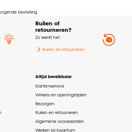
rm
Rechthoekig
 volgende bestelling
urtint
Naturel
Ruilen of
retourneren?
eedte
28 CM
Zo werkt het
ngte
28 CM
Ruilen en retourneren
ogte
21 CM
Altijd bereikbaar
tal stuks
1 Stk
Klantenservice
Winkels en openingstijden
rantietermijn
24 maanden
Bezorgen
n
Ruilen en retourneren
wicht
0.44 Kg
Algemene voorwaarden
Werken bij Kwantum