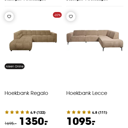
-20%
Alleen Online
Hoekbank Regalo
Hoekbank Lecce
4.9
(
122
)
4.8
(
111
)
-
-
1350.
1095.
1695
.
-