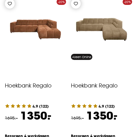
-20%
-20%
Alleen Online
Hoekbank Regalo
Hoekbank Regalo
4.9
(
122
)
4.9
(
122
)
-
-
1350.
1350.
1695
.
-
1695
.
-
Bezorgen 4 werkdagen
Bezorgen 4 werkdagen