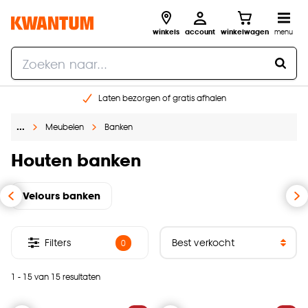
winkels
account
winkelwagen
menu
Laten bezorgen of gratis afhalen
Shop online of in onze 14 winkels
…
Meubelen
Banken
Gratis raam advies en opmeten aan huis
€ 5,- korting op je volgende bestelling
Houten banken
Velours banken
Filters
0
1 - 15 van 15 resultaten