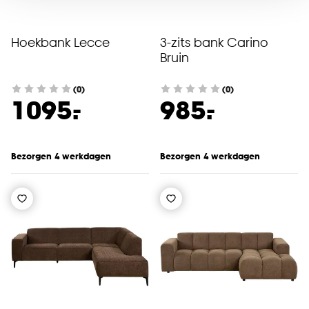
voor kiezen om bepaalde cookies wel of niet te
accepteren door op ‘Cookies aanpassen’ te
Hoekbank Lecce
3-zits bank Carino
klikken.
Bruin
Goed om te weten is dat je deze keuze altijd nog
(0)
(0)
kan aanpassen, bekijk hiervoor onze
-
-
1095.
985.
cookieverklaring
.
Bezorgen 4 werkdagen
Bezorgen 4 werkdagen