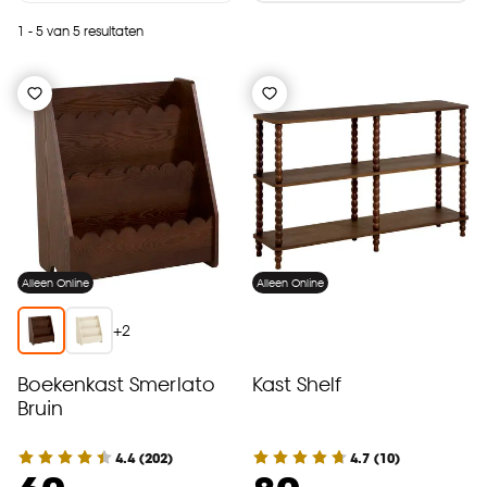
1 - 5 van 5 resultaten
Alleen Online
Alleen Online
+
2
Boekenkast Smerlato
Kast Shelf
Bruin
4.4
(
202
)
4.7
(
10
)