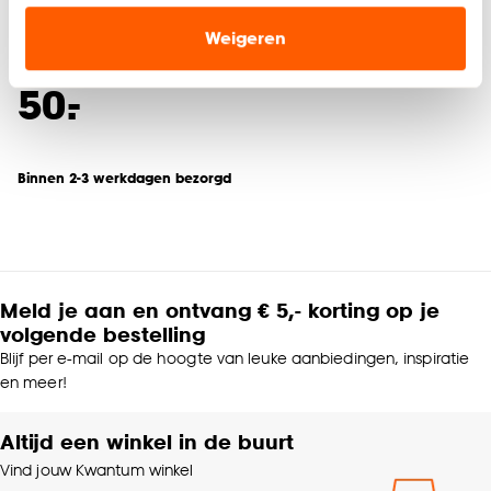
Roest
onze website, maar ook buiten de website voor
Weigeren
advertenties en communicatie.
4.7
(
11
)
-
50.
Klik op ‘Ja, alles toestaan’ om gebruik te maken
van alle cookies, of klik op ‘weigeren’ om alleen de
noodzakelijke cookies te accepteren. Je kunt er ook
Binnen 2-3 werkdagen bezorgd
voor kiezen om bepaalde cookies wel of niet te
accepteren door op ‘Cookies aanpassen’ te
klikken.
Goed om te weten is dat je deze keuze altijd nog
Meld je aan en ontvang € 5,- korting op je
kan aanpassen, bekijk hiervoor onze
volgende bestelling
cookieverklaring
.
Blijf per e-mail op de hoogte van leuke aanbiedingen, inspiratie
en meer!
Altijd een winkel in de buurt
Vind jouw Kwantum winkel