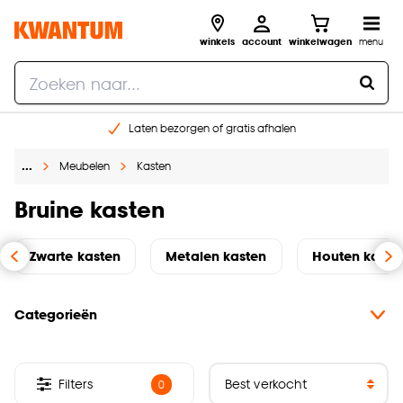
winkels
account
winkelwagen
menu
Laten bezorgen of gratis afhalen
Shop online of in onze 14 winkels
…
Meubelen
Kasten
Gratis raam advies en opmeten aan huis
€ 5,- korting op je volgende bestelling
Bruine kasten
Zwarte kasten
Metalen kasten
Houten kaste
Categorieën
Filters
0