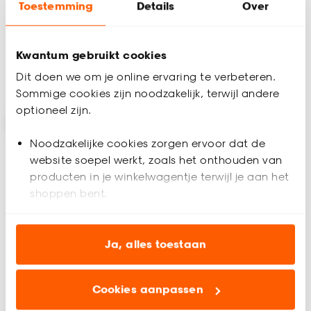
Toestemming
Details
Over
4.7
(
11
)
4.5
(
13
)
-
-
50.
70.
Kwantum gebruikt cookies
Dit doen we om je online ervaring te verbeteren.
Binnen 2-3 werkdagen bezorgd
Binnen 2-3 werkdagen bezorgd
Sommige cookies zijn noodzakelijk, terwijl andere
optioneel zijn.
Noodzakelijke cookies zorgen ervoor dat de
website soepel werkt, zoals het onthouden van
producten in je winkelwagentje terwijl je aan het
shoppen bent.
Analytische cookies (optioneel) helpen ons de
website te verbeteren voor jou en al onze andere
Ja, alles toestaan
Alleen Online
klanten.
Cookies aanpassen
Marketing cookies (optioneel) laten jou
Nachtkastje Lozio
relevante informatie en aanbiedingen zien op