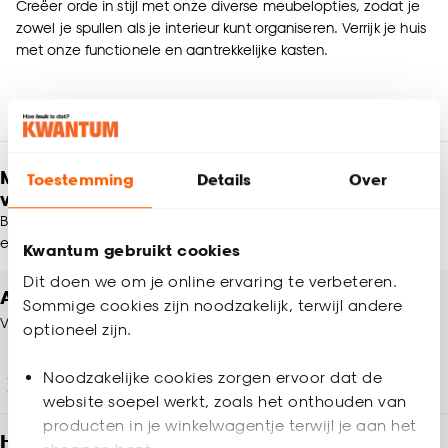
Creëer orde in stijl met onze diverse meubelopties, zodat je
zowel je spullen als je interieur kunt organiseren. Verrijk je huis
met onze functionele en aantrekkelijke kasten.
Meld je aan en ontvang € 5,- korting op je
Toestemming
Details
Over
volgende bestelling
Blijf per e-mail op de hoogte van leuke aanbiedingen, inspiratie
en meer!
Kwantum gebruikt cookies
Dit doen we om je online ervaring te verbeteren.
Altijd een winkel in de buurt
Sommige cookies zijn noodzakelijk, terwijl andere
Vind jouw Kwantum winkel
optioneel zijn.
Noodzakelijke cookies zorgen ervoor dat de
Winkels en openingstijden
website soepel werkt, zoals het onthouden van
producten in je winkelwagentje terwijl je aan het
Heb je vragen?