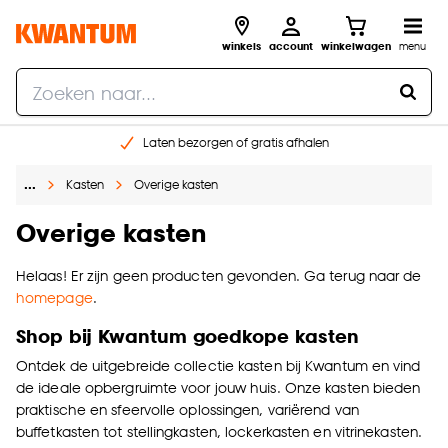
winkels
account
winkelwagen
menu
Laten bezorgen of gratis afhalen
Shop online of in onze 14 winkels
…
Kasten
Overige kasten
Gratis raam advies en opmeten aan huis
€ 5,- korting op je volgende bestelling
Overige kasten
Helaas! Er zijn geen producten gevonden. Ga terug naar de
homepage
.
Shop bij Kwantum goedkope kasten
Ontdek de uitgebreide collectie kasten bij Kwantum en vind
de ideale opbergruimte voor jouw huis. Onze kasten bieden
praktische en sfeervolle oplossingen, variërend van
buffetkasten tot stellingkasten, lockerkasten en vitrinekasten.