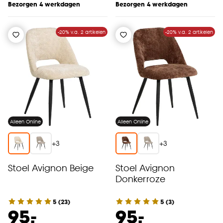
Bezorgen 4 werkdagen
Bezorgen 4 werkdagen
-20% v.a. 2 artikelen
-20% v.a. 2 artikelen
Alleen Online
Alleen Online
+
3
+
3
Stoel Avignon Beige
Stoel Avignon
Donkerroze
5
(
23
)
5
(
3
)
-
-
95.
95.