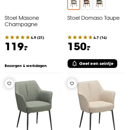
Stoel Masone
Stoel Domaso Taupe
Champagne
4.9
(
21
)
4.7
(
14
)
-
-
119.
150.
Geef een seintje
Bezorgen 4 werkdagen