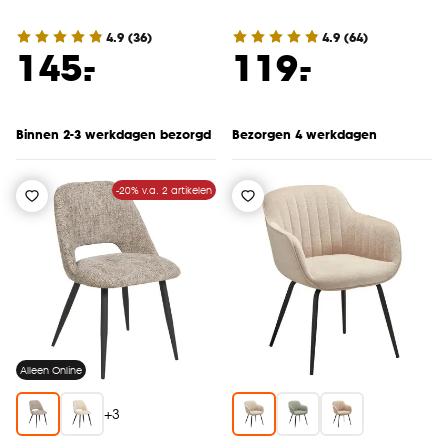
4.9
(
36
)
4.9
(
64
)
-
-
145.
119.
Binnen 2-3 werkdagen bezorgd
Bezorgen 4 werkdagen
-20% v.a. 2 artikelen
Alleen Online
+
3