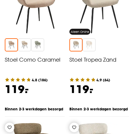
cookieverklaring
.
Alleen Online
Stoel Como Caramel
Stoel Tropea Zand
4.8
(
186
)
4.9
(
64
)
-
-
119.
119.
Binnen 2-3 werkdagen bezorgd
Binnen 2-3 werkdagen bezorgd