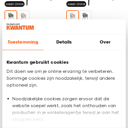
Alleen Online
Alleen Online
Stoel Comerio Groen
Stoel Comerio Zand
Toestemming
Details
Over
4.8
(
22
)
4.8
(
27
)
-
-
105.
105.
Kwantum gebruikt cookies
Dit doen we om je online ervaring te verbeteren.
Sommige cookies zijn noodzakelijk, terwijl andere
Bezorgen 4 werkdagen
Bezorgen 4 werkdagen
optioneel zijn.
Noodzakelijke cookies zorgen ervoor dat de
website soepel werkt, zoals het onthouden van
producten in je winkelwagentje terwijl je aan het
shoppen bent.