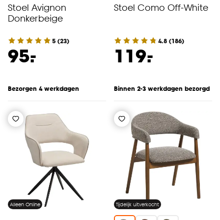
Stoel Avignon
Stoel Como Off-White
Donkerbeige
5
(
23
)
4.8
(
186
)
-
-
95.
119.
Bezorgen 4 werkdagen
Binnen 2-3 werkdagen bezorgd
Alleen Online
Tijdelijk uitverkocht