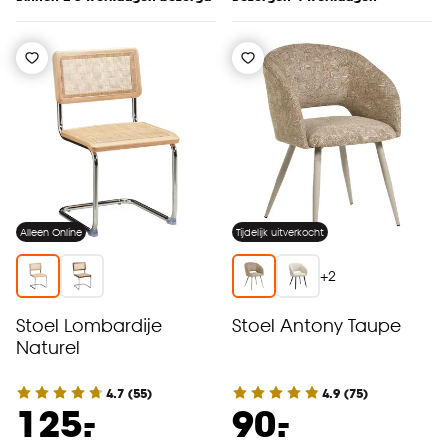
Alleen Online
Tijdelijk uitverkocht
+
2
Stoel Lombardije
Stoel Antony Taupe
Naturel
4.7
(
55
)
4.9
(
75
)
-
-
125.
90.