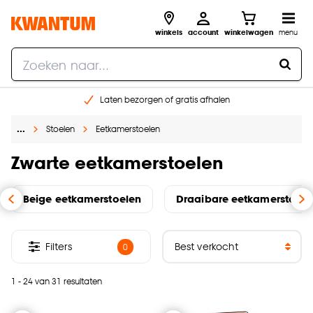
winkels
account
winkelwagen
menu
Laten bezorgen of gratis afhalen
Shop online of in onze 14 winkels
…
Stoelen
Eetkamerstoelen
Gratis raam advies en opmeten aan huis
€ 5,- korting op je volgende bestelling
Zwarte eetkamerstoelen
Beige eetkamerstoelen
Draaibare eetkamerstoele
Filters
0
1 - 24 van 31 resultaten