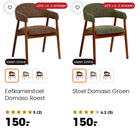
-20% v.a. 2 artikelen
-20% v.a. 2 artikelen
Alleen Online
Alleen Online
Eetkamerstoel
Stoel Domaso Groen
Domaso Roest
5
(
2
)
4.2
(
5
)
-
-
150.
150.