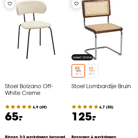
Alleen Online
Stoel Bolzano Off-
Stoel Lombardije Bruin
White Creme
4.9
(
69
)
4.7
(
55
)
-
-
65.
125.
Binnen 2-3 werkdagen bezorgd
Bezorgen 4 werkdagen