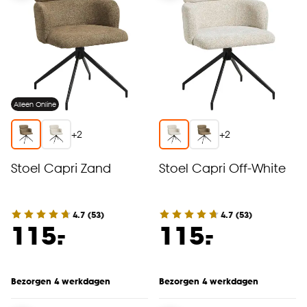
Alleen Online
+
2
+
2
Stoel Capri Zand
Stoel Capri Off-White
4.7
(
53
)
4.7
(
53
)
-
-
115.
115.
Bezorgen 4 werkdagen
Bezorgen 4 werkdagen