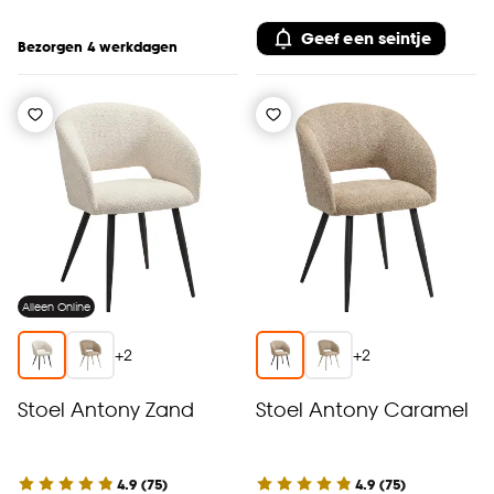
Geef een seintje
Bezorgen 4 werkdagen
Alleen Online
+
2
+
2
Stoel Antony Zand
Stoel Antony Caramel
4.9
(
75
)
4.9
(
75
)