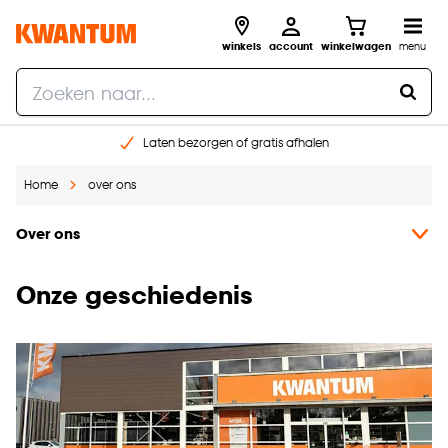
winkels
account
winkelwagen
menu
Laten bezorgen of gratis afhalen
Shop online of in onze 14 winkels
Home
over ons
Gratis raam advies en opmeten aan huis
€ 5,- korting op je volgende bestelling
Over ons
Onze geschiedenis