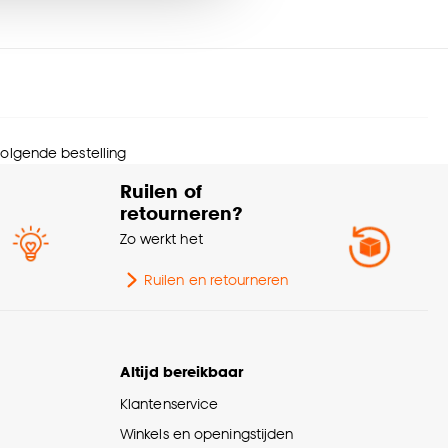
menstelling
Bamboe 100%
nze
cookieverklaring
.
eedte
120 CM
Afnemen met vochtige
svoorschriften
doek
 volgende bestelling
Ruilen of
rantietermijn
24 maanden
retourneren?
Zo werkt het
Bohemian, Landelijk,
erieurstijl
Japandi, Scandinavisch
Ruilen en retourneren
te verduisterend
Transparant
Altijd bereikbaar
urtint
Zwart
Klantenservice
diening
Handmatig
Winkels en openingstijden