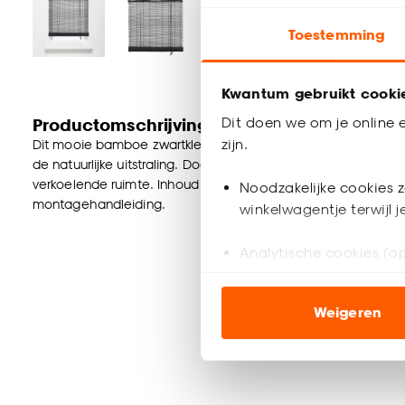
Toestemming
Kwantum gebruikt cooki
Dit doen we om je online e
Productomschrijving
zijn.
Dit mooie bamboe zwartkleurige rolgordijn is ideaal voor ied
de natuurlijke uitstraling. Doordat het bamboe rolgordijn bes
verkoelende ruimte. Inhoud verpakking: schroeven, pluggen,
Noodzakelijke cookies z
montagehandleiding.
winkelwagentje terwijl 
Analytische cookies (op
Marketing cookies (opt
Weigeren
ook buiten de website 
Klik op ‘Ja, alles toestaa
noodzakelijke cookies te 
accepteren door op ‘Cook