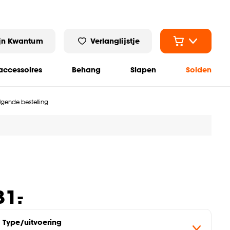
jn Kwantum
Verlanglijstje
ccessoires
Behang
Slapen
Solden
olgende bestelling
-
31.
Type/uitvoering