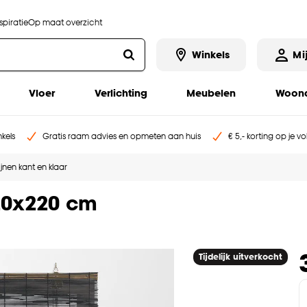
piratie
Op maat overzicht
Winkels
Mi
Vloer
Verlichting
Meubelen
Woona
kels
Gratis raam advies en opmeten aan huis
€ 5,- korting op je v
jnen kant en klaar
20x220 cm
Tijdelijk uitverkocht