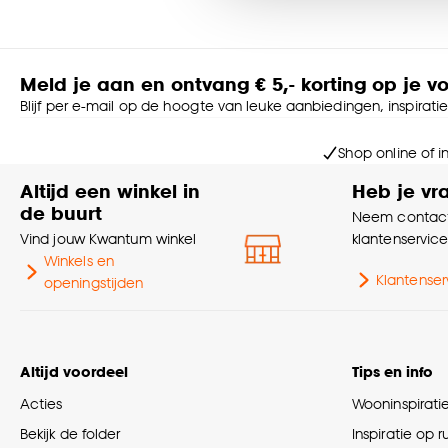
Goed om te weten is dat j
Meld je aan en ontvang € 5,- korting op je v
Blijf per e-mail op de hoogte van leuke aanbiedingen, inspirati
Shop online of i
Altijd een winkel in
Heb je vr
de buurt
Neem contact
Vind jouw Kwantum winkel
klantenservic
Winkels en
Klantenser
openingstijden
Altijd voordeel
Tips en info
Acties
Wooninspirati
Bekijk de folder
Inspiratie op 