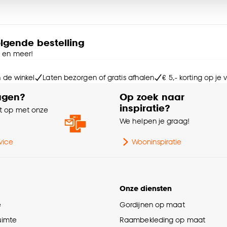
Sa
e deze keuze altijd nog kan aanpassen, bekijk hiervoor o
Br
olgende bestelling
e en meer!
Wa
n de winkel
Laten bezorgen of gratis afhalen
€ 5,- korting op je
agen?
Op zoek naar
Ga
inspiratie?
 op met onze
e
We helpen je graag!
Int
vice
Wooninspiratie
Ma
Onze diensten
Kle
e
Gordijnen op maat
Be
ruimte
Raambekleding op maat