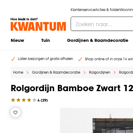
Klantenservice
Acties & folder
Woonins
Nieuw
Tuin
Gordijnen & Raamdecoratie
Laten bezorgen of gratis afhalen
Shop online of in onze 14 win
Home
Gordijnen & Raamdecoratie
Rolgordijnen
Rolgordi
Rolgordijn Bamboe Zwart 1
4
(
29
)