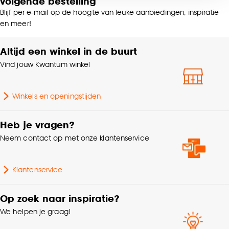
volgende bestelling
voor kiezen om bepaalde cookies wel of niet te
Blijf per e-mail op de hoogte van leuke aanbiedingen, inspiratie
accepteren door op ‘Cookies aanpassen’ te
Samenstelling
Bamboe 100%
en meer!
klikken.
Altijd een winkel in de buurt
Breedte
60 CM
Goed om te weten is dat je deze keuze altijd nog
Vind jouw Kwantum winkel
kan aanpassen, bekijk hiervoor onze
Garantietermijn
24 maanden
cookieverklaring
.
Winkels en openingstijden
Bohemian, Landelijk,
Interieurstijl
Japandi, Scandinavisch
Heb je vragen?
Neem contact op met onze klantenservice
Bediening
Handmatig
Klantenservice
Afnemen met vochtige
Wasvoorschriften
doek
Op zoek naar inspiratie?
We helpen je graag!
Kenmerken
Isolerend
Raamdecoratie