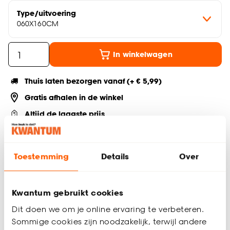
Type/uitvoering
060X160CM
In winkelwagen
Thuis laten bezorgen vanaf (+ € 5,99)
Gratis afhalen in de winkel
Altijd de laagste prijs
Deel jouw product & volg ons op social
Toestemming
Details
Over
Productomschrijving
Kwantum gebruikt cookies
Dit mooie bamboe zwartkleurige rolgordijn is ideaal voor
Dit doen we om je online ervaring te verbeteren.
iedere woonsituatie. Het voordeel van dit bamboe rolgordijn
Sommige cookies zijn noodzakelijk, terwijl andere
is de natuurlijke uitstraling. Doordat het bamboe rolgordijn