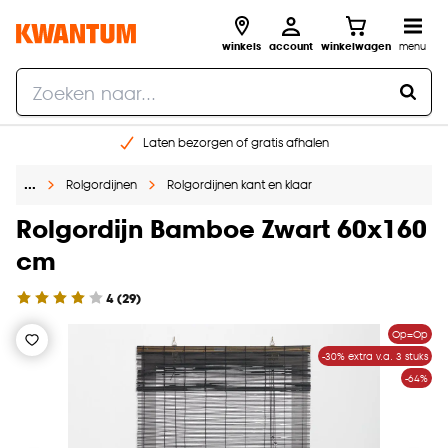
winkels
account
winkelwagen
menu
Laten bezorgen of gratis afhalen
Shop online of in onze 14 winkels
…
Rolgordijnen
Rolgordijnen kant en klaar
Gratis raam advies en opmeten aan huis
€ 5,- korting op je volgende bestelling
Rolgordijn Bamboe Zwart 60x160
cm
4
(
29
)
Op=Op
-30% extra v.a. 3 stuks
-64%