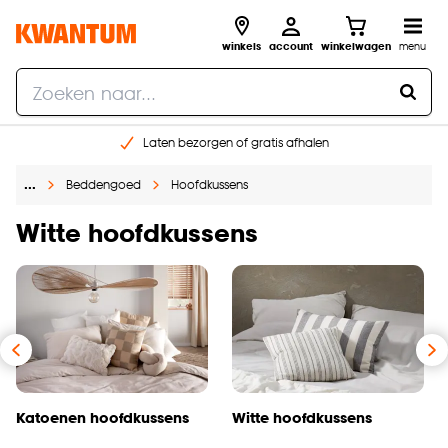
winkels
account
winkelwagen
menu
Laten bezorgen of gratis afhalen
Shop online of in onze 14 winkels
…
Beddengoed
Hoofdkussens
Gratis raam advies en opmeten aan huis
€ 5,- korting op je volgende bestelling
Witte hoofdkussens
Katoenen hoofdkussens
Witte hoofdkussens