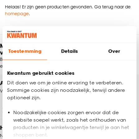
Helaas! Er zijn geen producten gevonden. Ga terug naar de
homepage
.
Meld je aan en ontvang € 5,- korting op je
Toestemming
Details
Over
volgende bestelling
Blijf per e-mail op de hoogte van leuke aanbiedingen, inspiratie
en meer!
Kwantum gebruikt cookies
Altijd een winkel in de buurt
Dit doen we om je online ervaring te verbeteren.
Sommige cookies zijn noodzakelijk, terwijl andere
Vind jouw Kwantum winkel
optioneel zijn.
Winkels en openingstijden
Noodzakelijke cookies zorgen ervoor dat de
website soepel werkt, zoals het onthouden van
Heb je vragen?
producten in je winkelwagentje terwijl je aan het
shoppen bent.
Neem contact op met onze klantenservice