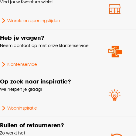
klikken.
Vind jouw Kwantum winkel
% Verduisterend
60%
Goed om te weten is dat je deze keuze altijd nog
Winkels en openingstijden
kan aanpassen, bekijk hiervoor onze
Mate verduisterend
Deels verduisterend
cookieverklaring
.
Heb je vragen?
Neem contact op met onze klantenservice
Krimptolerantie
2%
Soort stof
Verduisteringsstof
Klantenservice
Gewicht gram per m2
305 G/m2
Op zoek naar inspiratie?
We helpen je graag!
Wooninspiratie
Ruilen of retourneren?
Zo werkt het