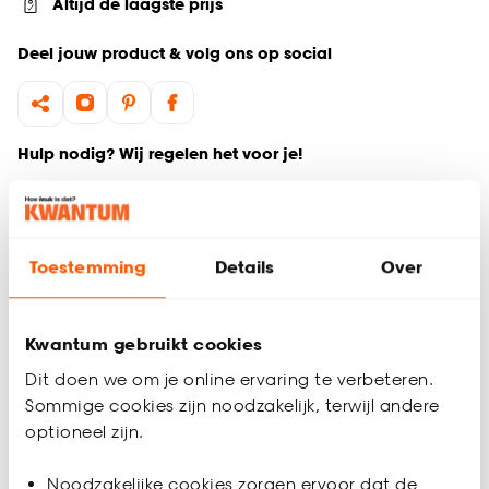
Altijd de laagste prijs
Deel jouw product & volg ons op social
Hulp nodig? Wij regelen het voor je!
Ga terug naar het hoofdproduct
Toestemming
Details
Over
Productomschrijving
Wil je zeker weten dat deze gordijnstof bij de rest van jouw
interieur past? Bestel vrijblijvend één of meerdere kleurstalen
Kwantum gebruikt cookies
en bekijk of vergelijk eenvoudig welke gordijnstof jouw
favoriet is. Zo ben je 100% zeker van de juiste keuze. De
Dit doen we om je online ervaring te verbeteren.
kleurstalen worden binnen 2 à 3 werkdagen thuisbezorgd en
Sommige cookies zijn noodzakelijk, terwijl andere
passen door de brievenbus. Afmeting staal Gordijn: 13 x 26
optioneel zijn.
cm.
Noodzakelijke cookies zorgen ervoor dat de