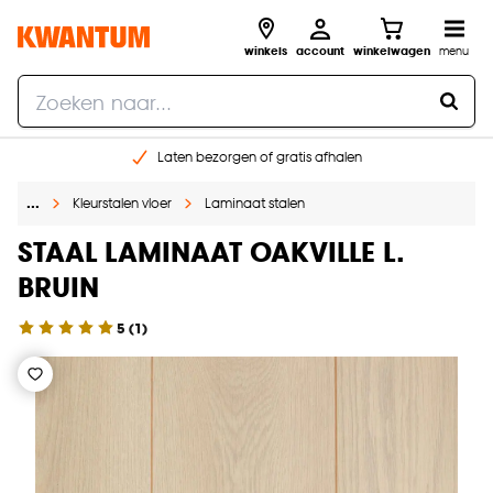
winkels
account
winkelwagen
menu
Laten bezorgen of gratis afhalen
Shop online of in onze 14 winkels
…
Kleurstalen vloer
Laminaat stalen
Gratis raam advies en opmeten aan huis
€ 5,- korting op je volgende bestelling
STAAL LAMINAAT OAKVILLE L.
BRUIN
5
(
1
)