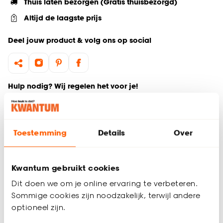
Thuis laten bezorgen (Gratis thuisbezorgd)
Altijd de laagste prijs
Deel jouw product & volg ons op social
Hulp nodig? Wij regelen het voor je!
Ga terug naar het hoofdproduct
Toestemming
Details
Over
Productomschrijving
Wil je zeker weten dat deze vloer bij de rest van jouw
interieur past? Bestel vrijblijvend één of meerdere kleurstalen
Kwantum gebruikt cookies
en bekijk of vergelijk eenvoudig welke vloer jouw favoriet is.
Dit doen we om je online ervaring te verbeteren.
Zo ben je 100% zeker van de juiste keuze. De kleurstalen
Sommige cookies zijn noodzakelijk, terwijl andere
worden binnen 2 à 3 werkdagen thuisbezorgd en passen
optioneel zijn.
door de brievenbus. Afmeting staal Laminaat: 10 cm lang, de
breedte van een plank verschilt per product en staat bij de