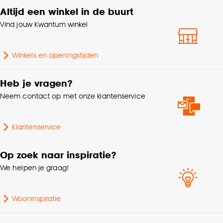
accepteren door op ‘Cookies aanpassen’ te
Altijd een winkel in de buurt
Breedte
10 CM
klikken.
Vind jouw Kwantum winkel
Goed om te weten is dat je deze keuze altijd nog
Houtpatroon
Bruin eiken
kan aanpassen, bekijk hiervoor onze
Winkels en openingstijden
cookieverklaring
.
Dikte
0.7 CM
Heb je vragen?
Neem contact op met onze klantenservice
Klantenservice
Op zoek naar inspiratie?
We helpen je graag!
Wooninspiratie