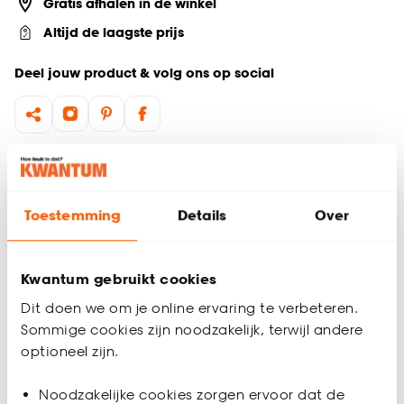
Gratis afhalen in de winkel
Altijd de laagste prijs
Deel jouw product & volg ons op social
Hulp nodig? Wij regelen het voor je!
Ga terug naar het hoofdproduct
Toestemming
Details
Over
Productomschrijving
Kwantum gebruikt cookies
Wil je zeker weten dat deze vloer bij de rest van jouw
interieur past? Bestel vrijblijvend één of meerdere kleurstalen
Dit doen we om je online ervaring te verbeteren.
en bekijk of vergelijk eenvoudig welke vloer jouw favoriet is.
Sommige cookies zijn noodzakelijk, terwijl andere
Zo ben je 100% zeker van de juiste keuze. De kleurstalen
optioneel zijn.
worden binnen 2 à 3 werkdagen thuisbezorgd en passen
door de brievenbus. Afmeting staal PVC: 10 cm lang, de
Noodzakelijke cookies zorgen ervoor dat de
breedte van een plank verschilt per product en staat bij de