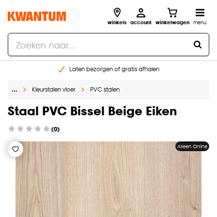
winkels
account
winkelwagen
menu
Laten bezorgen of gratis afhalen
Shop online of in onze 14 winkels
…
Kleurstalen vloer
PVC stalen
Gratis raam advies en opmeten aan huis
€ 5,- korting op je volgende bestelling
Staal PVC Bissel Beige Eiken
(0)
Alleen Online