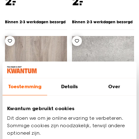
-
-
2.
2.
Binnen 2-3 werkdagen bezorgd
Binnen 2-3 werkdagen bezorgd
Toestemming
Details
Over
Alleen Online
Alleen Online
Kwantum gebruikt cookies
Dit doen we om je online ervaring te verbeteren.
Staal PVC Warner
Staal PVC Abilene
Sommige cookies zijn noodzakelijk, terwijl andere
Taupe Eiken\n
optioneel zijn.