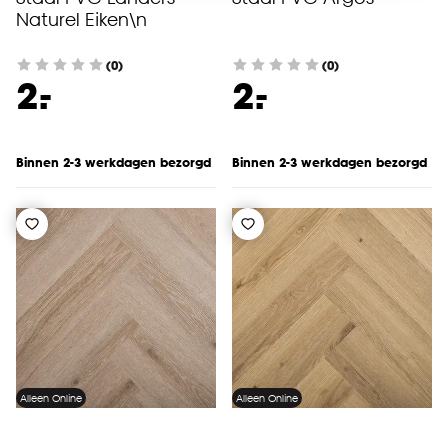
accepteren door op ‘Cookies aanpassen’ te
Naturel Eiken\n
klikken.
(0)
(0)
-
-
2.
2.
Goed om te weten is dat je deze keuze altijd nog
kan aanpassen, bekijk hiervoor onze
cookieverklaring
.
Binnen 2-3 werkdagen bezorgd
Binnen 2-3 werkdagen bezorgd
Alleen Online
Alleen Online