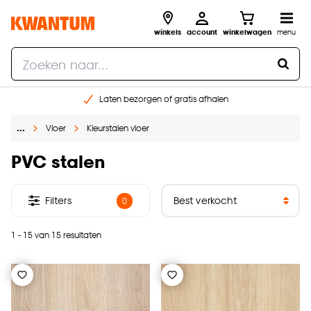
winkels
account
winkelwagen
menu
Laten bezorgen of gratis afhalen
Shop online of in onze 14 winkels
…
Vloer
Kleurstalen vloer
Gratis raam advies en opmeten aan huis
€ 5,- korting op je volgende bestelling
PVC stalen
Filters
0
1 - 15 van 15 resultaten