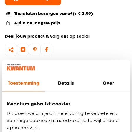
Thuis laten bezorgen vanaf (+ € 2,99)
Altijd de laagste prijs
Deel jouw product & volg ons op social
Hulp nodig? Wij regelen het voor je!
Ga terug naar het hoofdproduct
Toestemming
Details
Over
Productomschrijving
Kwantum gebruikt cookies
Wil je zeker weten dat deze raamdecoratie bij de rest van
jouw interieur past? Bestel vrijblijvend één of meerdere
Dit doen we om je online ervaring te verbeteren.
kleurstalen en bekijk of vergelijk eenvoudig welke
Sommige cookies zijn noodzakelijk, terwijl andere
raamdecoratie jouw favoriet is. Zo ben je 100% zeker van de
optioneel zijn.
juiste keuze. De kleurstalen worden binnen 2 à 3 werkdagen