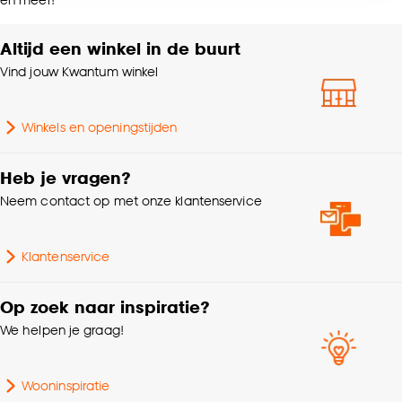
accepteren door op ‘Cookies aanpassen’ te
klikken.
Altijd een winkel in de buurt
% Verduisterend
100%
Vind jouw Kwantum winkel
Goed om te weten is dat je deze keuze altijd nog
Afnemen met vochtige
kan aanpassen, bekijk hiervoor onze
Wasvoorschriften
doek
cookieverklaring
.
Winkels en openingstijden
Soort stof
Rolgordijn verduisterend
Heb je vragen?
Neem contact op met onze klantenservice
Mate verduisterend
100% Verduisterend
Klantenservice
Op zoek naar inspiratie?
We helpen je graag!
Wooninspiratie