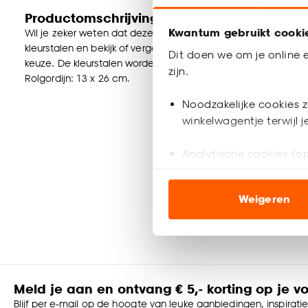
Productomschrijving
Kwantum gebruikt cooki
Wil je zeker weten dat deze raamdecoratie bij de rest van jou
kleurstalen en bekijk of vergelijk eenvoudig welke raamdecorat
Dit doen we om je online e
keuze. De kleurstalen worden binnen 2 à 3 werkdagen thuisb
zijn.
Rolgordijn: 13 x 26 cm.
Noodzakelijke cookies z
winkelwagentje terwijl 
Analytische cookies (op
Marketing cookies (opt
Weigeren
ook buiten de website 
Klik op ‘Ja, alles toestaa
noodzakelijke cookies te 
accepteren door op ‘Cook
Meld je aan en ontvang € 5,- korting op je v
Goed om te weten is dat j
Blijf per e-mail op de hoogte van leuke aanbiedingen, inspirati