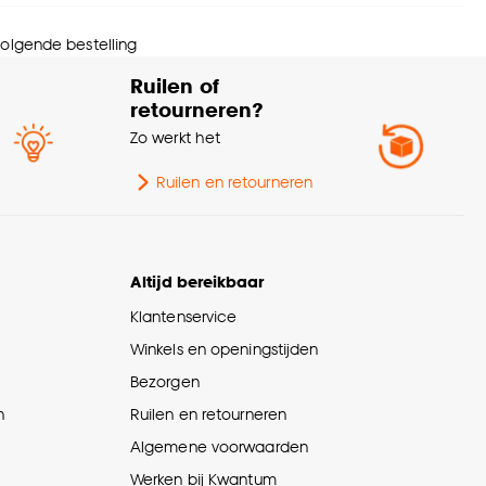
wicht gram per m2
265 G/m2
 volgende bestelling
Ruilen of
Verduisterend
100%
retourneren?
Zo werkt het
te verduisterend
100% Verduisterend
Ruilen en retourneren
menstelling
Polyester 100%
Altijd bereikbaar
Klantenservice
Winkels en openingstijden
Bezorgen
n
Ruilen en retourneren
Algemene voorwaarden
Werken bij Kwantum