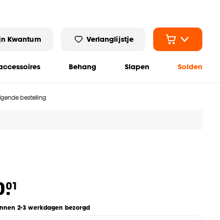
jn Kwantum
Verlanglijstje
ccessoires
Behang
Slapen
Solden
olgende bestelling
0.
01
innen 2-3 werkdagen bezorgd