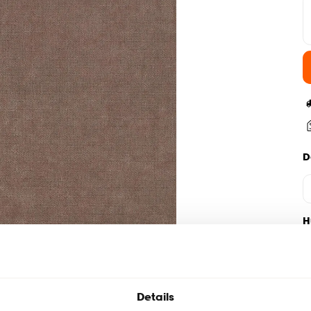
D
H
Details