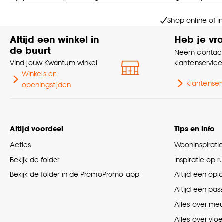
Shop online of i
Altijd een winkel in
Heb je vr
de buurt
Neem contact
Vind jouw Kwantum winkel
klantenservic
Winkels en
Klantenser
openingstijden
Altijd voordeel
Tips en info
Acties
Wooninspirati
Bekijk de folder
Inspiratie op 
Bekijk de folder in de PromoPromo-app
Altijd een opl
Altijd een pas
Alles over me
Alles over vlo