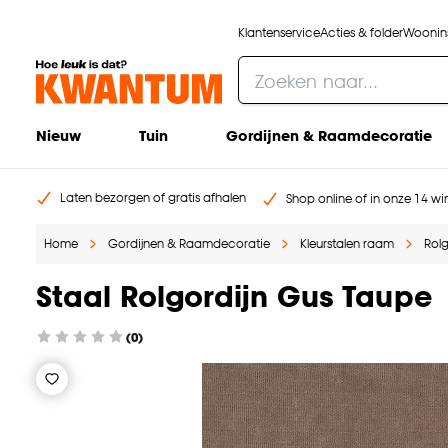
Klantenservice
Acties & folder
Woonins
Nieuw
Tuin
Gordijnen & Raamdecoratie
Laten bezorgen of gratis afhalen
Shop online of in onze 14 win
Home
Gordijnen & Raamdecoratie
Kleurstalen raam
Rolg
Staal Rolgordijn Gus Taupe
(0)