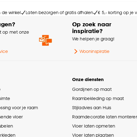
Ge
n de winkel
Laten bezorgen of gratis afhalen
€ 5,- korting op je
agen?
Op zoek naar
% 
inspiratie?
 op met onze
e
We helpen je graag!
Ma
vice
Wooninspiratie
Sa
Onze diensten
e
Gordijnen op maat
ruimte
Raambekleding op maat
ossing voor je raam
Stijladvies aan Huis
sende vloer
Raamdecoratie laten montere
ubelen
Vloer laten opmeten
erkleden
Vloer laten plaatsen