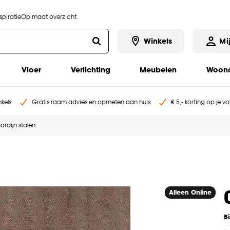
piratie
Op maat overzicht
Winkels
Mi
Vloer
Verlichting
Meubelen
Woona
kels
Gratis raam advies en opmeten aan huis
€ 5,- korting op je v
ordijn stalen
Alleen Online
B