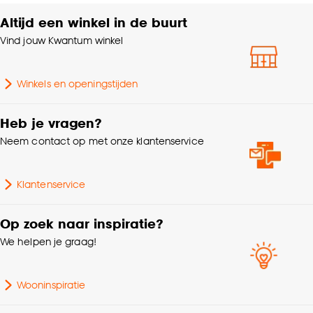
accepteren door op ‘Cookies aanpassen’ te
klikken.
Altijd een winkel in de buurt
Brandvertragend
Ja
Vind jouw Kwantum winkel
Goed om te weten is dat je deze keuze altijd nog
Kleurtint
Bruin
kan aanpassen, bekijk hiervoor onze
Winkels en openingstijden
cookieverklaring
.
Trapgeschikt met
Geschikt voor
ondertapijt,
Heb je vragen?
Vloerverwarming
Neem contact op met onze klantenservice
Klantenservice
Op zoek naar inspiratie?
We helpen je graag!
Wooninspiratie