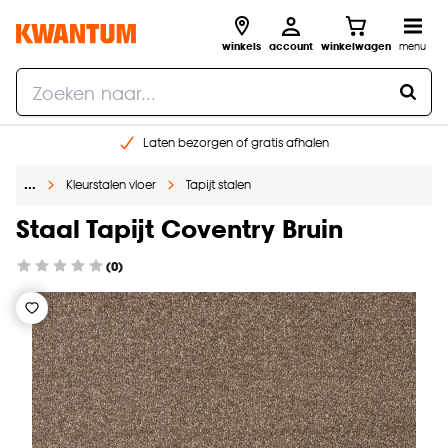
winkels
account
winkelwagen
menu
Laten bezorgen of gratis afhalen
Shop online of in onze 14 winkels
…
Kleurstalen vloer
Tapijt stalen
Gratis raam advies en opmeten aan huis
€ 5,- korting op je volgende bestelling
Staal Tapijt Coventry Bruin
(0)