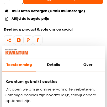
Thuis laten bezorgen (Gratis thuisbezorgd)
Altijd de laagste prijs
Deel jouw product & volg ons op social
Hulp nodig? Wij regelen het voor je!
Ga terug naar het hoofdproduct
Toestemming
Details
Over
Productomschrijving
Kwantum gebruikt cookies
Wil je zeker weten dat deze vloer bij de rest van jouw
Dit doen we om je online ervaring te verbeteren.
interieur past? Bestel vrijblijvend één of meerdere kleurstalen
Sommige cookies zijn noodzakelijk, terwijl andere
en bekijk of vergelijk eenvoudig welke vloer jouw favoriet is.
Zo ben je 100% zeker van de juiste keuze. De kleurstalen
optioneel zijn.
worden binnen 2 à 3 werkdagen thuisbezorgd en passen