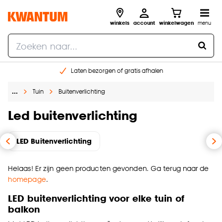
winkels
account
winkelwagen
menu
Laten bezorgen of gratis afhalen
Shop online of in onze 14 winkels
…
Tuin
Buitenverlichting
Gratis raam advies en opmeten aan huis
€ 5,- korting op je volgende bestelling
Led buitenverlichting
LED Buitenverlichting
Helaas! Er zijn geen producten gevonden. Ga terug naar de
homepage
.
LED buitenverlichting voor elke tuin of
balkon