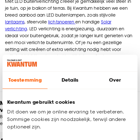
Met LED buitenverlichting creëer je gemakkelijk veel sfeer in
je tuin, op je balkon of terras. Bij Kwantum hebben we een
breed aanbod aan LED buitenlampen, zoals stijlvolle
lantaarns
, sfeervolle
lichtsnoeren
en handige
Solar
verlichting
. LED verlichting is energiezuinig, duurzaam en
ideaal voor buitengebruik, zodat je langer kunt genieten van
een mooi verlichte buitenruimte. Of je nu een gezellige
setting wilt creëren of extra verlichting nodig hebt voor
veiligheid, bij Kwantum vind je altijd de perfecte
buitenverlichting die past bij jouw stijl en behoeften.
Toestemming
Details
Over
Kwantum gebruikt cookies
Meld je aan en ontvang € 5,- korting op je
volgende bestelling
Dit doen we om je online ervaring te verbeteren.
Blijf per e-mail op de hoogte van leuke aanbiedingen, inspiratie
Sommige cookies zijn noodzakelijk, terwijl andere
en meer!
optioneel zijn.