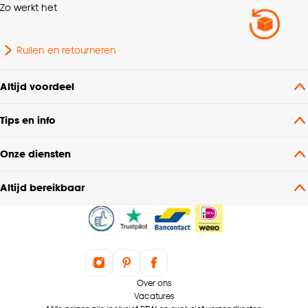
Zo werkt het
klikken.
Goed om te weten is dat je deze keuze altijd nog
Ruilen en retourneren
kan aanpassen, bekijk hiervoor onze
cookieverklaring
.
Altijd voordeel
Tips en info
Onze diensten
Altijd bereikbaar
Over ons
Vacatures