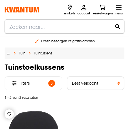
winkels
account
winkelwagen
menu
Laten bezorgen of gratis afhalen
Shop online of in onze 14 winkels
…
Tuin
Tuinkussens
Gratis raam advies en opmeten aan huis
€ 5,- korting op je volgende bestelling
Tuinstoelkussens
Filters
0
1 - 2 van 2 resultaten