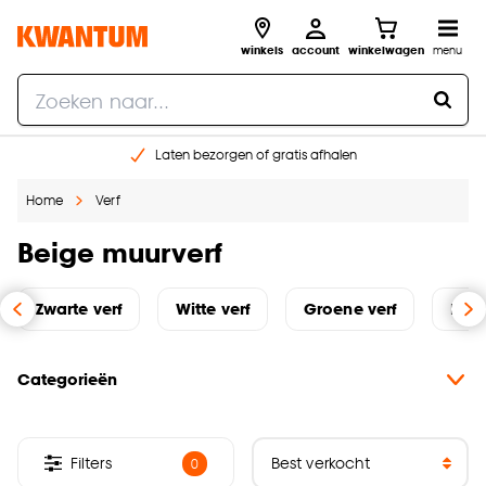
winkels
account
winkelwagen
menu
Laten bezorgen of gratis afhalen
Shop online of in onze 14 winkels
Home
Verf
Gratis raam advies en opmeten aan huis
€ 5,- korting op je volgende bestelling
Beige muurverf
Zwarte verf
Witte verf
Groene verf
Beig
Categorieën
Filters
0