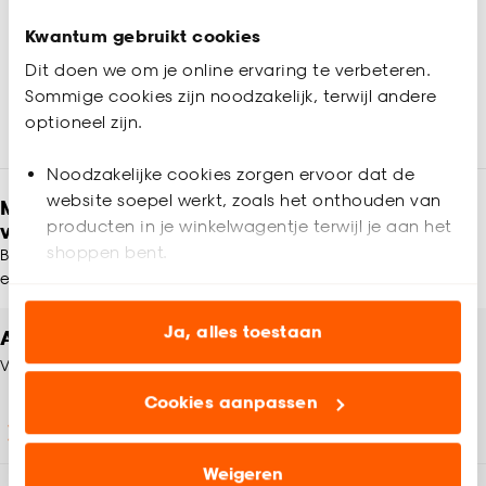
-
4.
10
.
50
Kwantum gebruikt cookies
Dit doen we om je online ervaring te verbeteren.
Alleen in de winkel
Sommige cookies zijn noodzakelijk, terwijl andere
optioneel zijn.
Noodzakelijke cookies zorgen ervoor dat de
website soepel werkt, zoals het onthouden van
Meld je aan en ontvang € 5,- korting op je
producten in je winkelwagentje terwijl je aan het
volgende bestelling
shoppen bent.
Blijf per e-mail op de hoogte van leuke aanbiedingen, inspiratie
en meer!
Analytische cookies (optioneel) helpen ons de
website te verbeteren voor jou en al onze andere
Ja, alles toestaan
Altijd een winkel in de buurt
klanten.
Vind jouw Kwantum winkel
Cookies aanpassen
Marketing cookies (optioneel) laten jou
Winkels en openingstijden
relevante informatie en aanbiedingen zien op
onze website, maar ook buiten de website voor
Weigeren