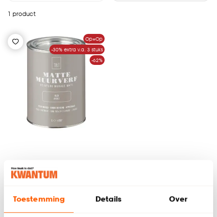
1 product
Op=Op
-30% extra v.a. 3 stuks
-62%
Muurverf Mat Klei
Toestemming
Details
Over
(0)