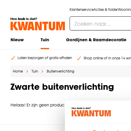
Klantenservice
Acties & folder
Woonins
Nieuw
Tuin
Gordijnen & Raamdecoratie
Laten bezorgen of gratis afhalen
Shop online of in onze 14 win
Home
Tuin
Buitenverlichting
Zwarte buitenverlichting
Helaas! Er zijn geen producten gevonden. Ga terug naar de