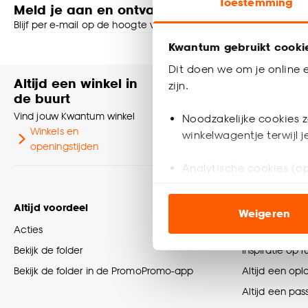
Toestemming
Meld je aan en ontvang € 5,- korting op je v
Blijf per e-mail op de hoogte van leuke aanbiedingen, inspirati
Kwantum gebruikt cooki
Shop online of i
Dit doen we om je online e
Altijd een winkel in
Heb je vr
zijn.
de buurt
Neem contact
Vind jouw Kwantum winkel
klantenservic
Noodzakelijke cookies z
Winkels en
winkelwagentje terwijl 
Klantenser
openingstijden
Analytische cookies (op
Marketing cookies (opt
Altijd voordeel
Tips en info
Weigeren
ook buiten de website 
Acties
Wooninspirati
Klik op ‘Ja, alles toestaa
Bekijk de folder
Inspiratie op 
noodzakelijke cookies te 
Bekijk de folder in de PromoPromo-app
Altijd een opl
accepteren door op ‘Cook
Altijd een pas