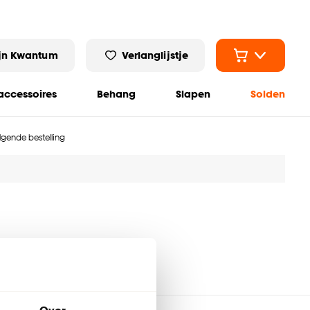
jn Kwantum
Verlanglijstje
ccessoires
Behang
Slapen
Solden
olgende bestelling