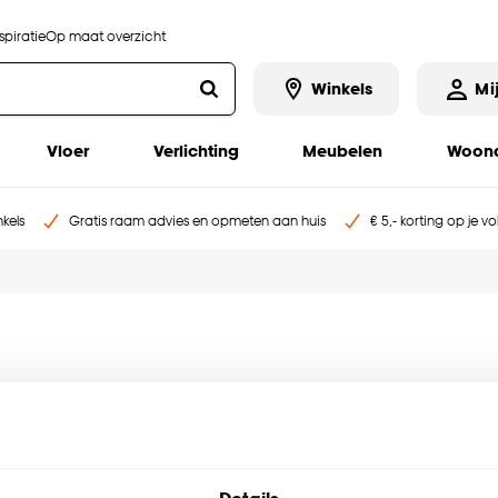
piratie
Op maat overzicht
Winkels
Mi
Vloer
Verlichting
Meubelen
Woona
kels
Gratis raam advies en opmeten aan huis
€ 5,- korting op je v
homepage
.