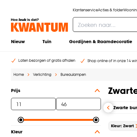
Klantenservice
Acties & folder
Woonins
Nieuw
Tuin
Gordijnen & Raamdecoratie
Laten bezorgen of gratis afhalen
Shop online of in onze 14 win
Home
Verlichting
Bureaulampen
Zwart
Prijs
Zwarte bu
Kleur: Zwart
Kleur