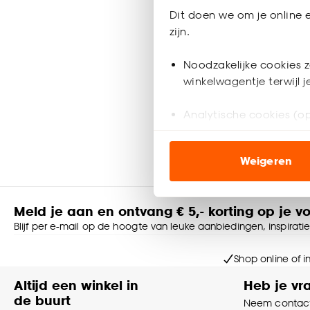
Bureaula
Dit doen we om je online e
zijn.
-
11.
Noodzakelijke cookies z
winkelwagentje terwijl 
Analytische cookies (op
Binnen 2-3 
Marketing cookies (opt
Weigeren
ook buiten de website 
Klik op ‘Ja, alles toestaa
Meld je aan en ontvang € 5,- korting op je v
noodzakelijke cookies te 
Blijf per e-mail op de hoogte van leuke aanbiedingen, inspirati
accepteren door op ‘Cook
Shop online of i
Goed om te weten is dat j
Altijd een winkel in
Heb je vr
de buurt
Neem contact