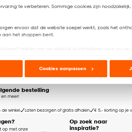
mp Bulb Zwart
Tafellamp Daphne Zwa
rvaring te verbeteren. Sommige cookies zijn noodzakelijk, 
4.5
(
6
)
4.3
(
6
)
-
31.
orgen ervoor dat de website soepel werkt, zoals het onth
je aan het shoppen bent.
tioneel) helpen ons de website te verbeteren voor jou en 
werkdagen bezorgd
Binnen 2-3 werkdagen bezorgd
ioneel) laten jou relevante informatie en aanbiedingen z
Cookies aanpassen
J
voor advertenties en communicatie.
n’ om gebruik te maken van alle cookies, of klik op ‘weiger
olgende bestelling
accepteren. Je kunt er ook voor kiezen om bepaalde cookie
e en meer!
ies aanpassen’ te klikken.
n de winkel
Laten bezorgen of gratis afhalen
€ 5,- korting op je
e deze keuze altijd nog kan aanpassen, bekijk hiervoor o
agen?
Op zoek naar
inspiratie?
 op met onze