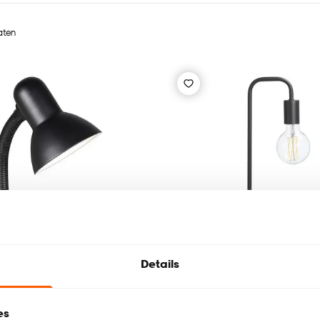
taten
Details
es