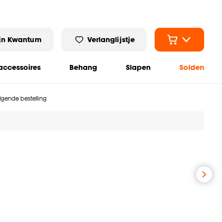
jn Kwantum
Verlanglijstje
ccessoires
Behang
Slapen
Solden
olgende bestelling