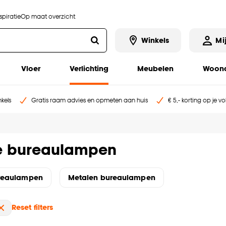
piratie
Op maat overzicht
Winkels
Mi
Vloer
Verlichting
Meubelen
Woona
kels
Gratis raam advies en opmeten aan huis
€ 5,- korting op je v
e bureaulampen
reaulampen
Metalen bureaulampen
Reset filters