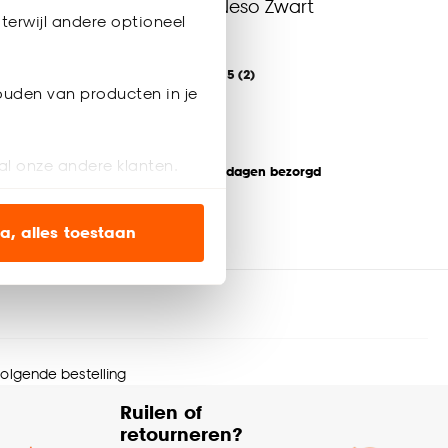
rt
Tafellamp Neso Zwart
terwijl andere optioneel
4.5
(
2
)
-
46.
ouden van producten in je
al onze andere klanten.
Binnen 2-3 werkdagen bezorgd
ien op onze website, maar
a, alles toestaan
en’ om alleen de
s wel of niet te
 volgende bestelling
nze
cookieverklaring
.
Ruilen of
retourneren?