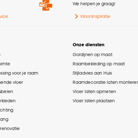
e
We helpen je graag!
vice
Wooninspiratie
Onze diensten
e
Gordijnen op maat
ruimte
Raambekleding op maat
ossing voor je raam
Stijladvies aan Huis
sende vloer
Raamdecoratie laten montere
ubelen
Vloer laten opmeten
erkleden
Vloer laten plaatsen
ichting
hang
prenovatie