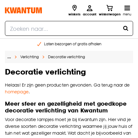
winkels
account
winkelwagen
menu
Laten bezorgen of gratis afhalen
Shop online of in onze 14 winkels
…
Verlichting
Decoratie verlichting
Gratis raam advies en opmeten aan huis
€ 5,- korting op je volgende bestelling
Decoratie verlichting
Helaas! Er zijn geen producten gevonden. Ga terug naar de
homepage
.
Meer sfeer en gezelligheid met goedkope
decoratie verlichting van Kwantum
Voor decoratie lampjes moet je bij Kwantum zijn. Hier vind je
diverse soorten decoratie verlichting waarmee jij jouw huis of
tuin net wat gezelliger maakt. Wat dacht je bijvoorbeeld van