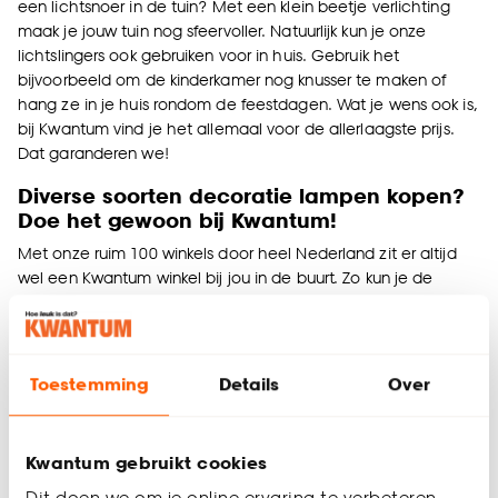
een lichtsnoer in de tuin? Met een klein beetje verlichting
maak je jouw tuin nog sfeervoller. Natuurlijk kun je onze
lichtslingers ook gebruiken voor in huis. Gebruik het
bijvoorbeeld om de kinderkamer nog knusser te maken of
hang ze in je huis rondom de feestdagen. Wat je wens ook is,
bij Kwantum vind je het allemaal voor de allerlaagste prijs.
Dat garanderen we!
Diverse soorten decoratie lampen kopen?
Doe het gewoon bij Kwantum!
Met onze ruim 100 winkels door heel Nederland zit er altijd
wel een Kwantum winkel bij jou in de buurt. Zo kun je de
decoratieverlichting bekijken in onze winkels en direct
meenemen. Natuurlijk kun je ook super eenvoudig online
bestellen via onze webshop. Ervaar het gemak van online
shoppen vanuit je luie stoel. Wat je woonwens ook is, de
Toestemming
Details
Over
goedkoopste decoratie lichtjes voor in de kamer of in de
tuin, koop je bij Kwantum, hoe leuk is dat?
Kwantum gebruikt cookies
Dit doen we om je online ervaring te verbeteren.