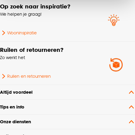
van alle cookies, of klik op ‘weigeren’ om alleen de
Op zoek naar inspiratie?
noodzakelijke cookies te accepteren. Je kunt er ook
We helpen je graag!
voor kiezen om bepaalde cookies wel of niet te
accepteren door op ‘Cookies aanpassen’ te
klikken.
Wooninspiratie
Goed om te weten is dat je deze keuze altijd nog
Ruilen of retourneren?
kan aanpassen, bekijk hiervoor onze
Zo werkt het
cookieverklaring
.
Ruilen en retourneren
Altijd voordeel
Tips en info
Onze diensten