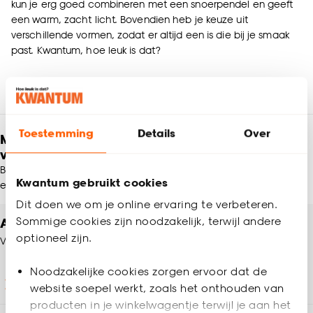
kun je erg goed combineren met een snoerpendel en geeft
een warm, zacht licht. Bovendien heb je keuze uit
verschillende vormen, zodat er altijd een is die bij je smaak
past. Kwantum, hoe leuk is dat?
Toestemming
Details
Over
Meld je aan en ontvang € 5,- korting op je
volgende bestelling
Blijf per e-mail op de hoogte van leuke aanbiedingen, inspiratie
Kwantum gebruikt cookies
en meer!
Dit doen we om je online ervaring te verbeteren.
Altijd een winkel in de buurt
Sommige cookies zijn noodzakelijk, terwijl andere
optioneel zijn.
Vind jouw Kwantum winkel
Noodzakelijke cookies zorgen ervoor dat de
Winkels en openingstijden
website soepel werkt, zoals het onthouden van
producten in je winkelwagentje terwijl je aan het