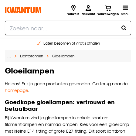
winkels
account
winkelwagen
menu
Laten bezorgen of gratis afhalen
Shop online of in onze 14 winkels
…
Lichtbronnen
Gloeilampen
Gratis raam advies en opmeten aan huis
€ 5,- korting op je volgende bestelling
Gloeilampen
Helaas! Er zijn geen producten gevonden. Ga terug naar de
homepage
.
Goedkope gloeilampen: vertrouwd en
betaalbaar
Bij Kwantum vind je gloeilampen in enkele soorten:
filamentlampen en normaallampen. Kies voor een gloeilamp
met kleine E14 fitting of grote E27 fitting. Dit soort lichtbron