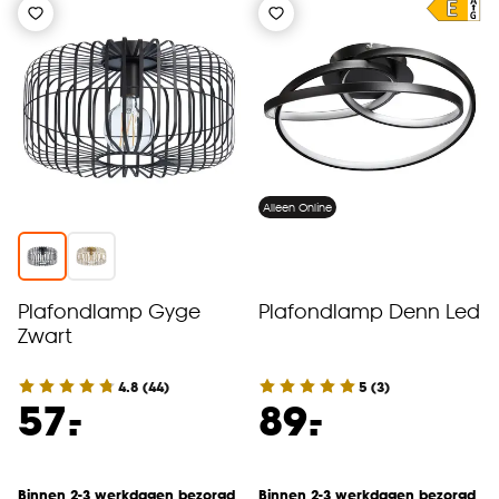
Alleen Online
Plafondlamp Gyge
Plafondlamp Denn Led
Zwart
4.8
(
44
)
5
(
3
)
-
-
57.
89.
Binnen 2-3 werkdagen bezorgd
Binnen 2-3 werkdagen bezorgd