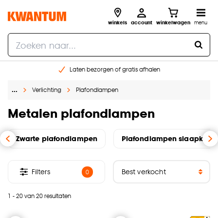
winkels
account
winkelwagen
menu
Laten bezorgen of gratis afhalen
Shop online of in onze 14 winkels
…
Verlichting
Plafondlampen
Gratis raam advies en opmeten aan huis
€ 5,- korting op je volgende bestelling
Metalen plafondlampen
Zwarte plafondlampen
Plafondlampen slaapkame
Filters
0
1 - 20 van 20 resultaten