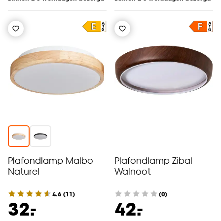
Plafondlamp Malbo
Plafondlamp Zibal
Naturel
Walnoot
4.6
(
11
)
(0)
-
-
32.
42.