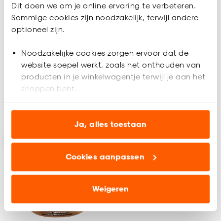
Dit doen we om je online ervaring te verbeteren.
Sommige cookies zijn noodzakelijk, terwijl andere
Plafondlamp Anzi Off-
Plafondlamp Menerva
optioneel zijn.
White
Noodzakelijke cookies zorgen ervoor dat de
website soepel werkt, zoals het onthouden van
4.7
(
15
)
4.7
(
19
)
-
87.
55.
50
producten in je winkelwagentje terwijl je aan het
shoppen bent.
Analytische cookies (optioneel) helpen ons de
Binnen 2-3 werkdagen bezorgd
Binnen 2-3 werkdagen bezorgd
website te verbeteren voor jou en al onze andere
Ja, alles toestaan
klanten.
Cookies aanpassen
Marketing cookies (optioneel) laten jou
relevante informatie en aanbiedingen zien op
onze website, maar ook buiten de website voor
Weigeren
advertenties en communicatie.
Klik op ‘Ja, alles toestaan’ om gebruik te maken