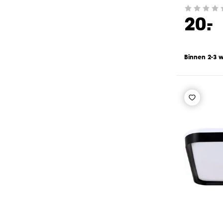
-
20.
Binnen 2-3 