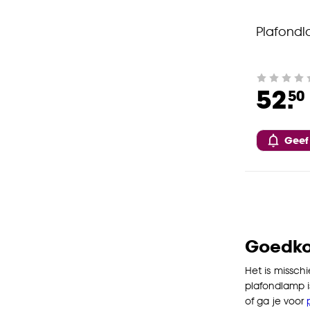
Plafond
52.
50
Geef
Goedkop
Het is missch
plafondlamp is
of ga je voor