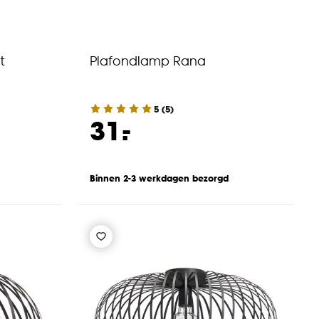
t
Plafondlamp Rana
5
(
5
)
-
31.
Binnen 2-3 werkdagen bezorgd