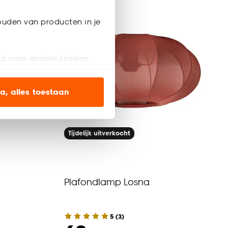
ouden van producten in je
al onze andere klanten.
ien op onze website, maar
a, alles toestaan
en’ om alleen de
s wel of niet te
Tijdelijk uitverkocht
nze
cookieverklaring
.
Plafondlamp Losna
5
(
3
)