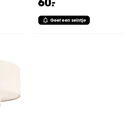
-
60.
Geef een seintje