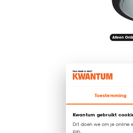
Alleen Onl
Plafondl
-
12.
Toestemming
Kwantum gebruikt cooki
Binnen 2-3 
Dit doen we om je online e
zijn.