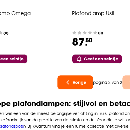
lamp Omega
Plafondlamp Usil
(0)
(0)
87.
50
 een seintje
Geef een seintje
Vorige
pagina 2 van 2
e plafondlampen: stijlvol en beta
ien wel één van de meest belangrijke verlichting in huis: plafon
 afhankelijk van de grootte van de ruimte en de sfeer die je wilt c
plafondspots
? Bij Kwantum vind je een ruime collectie met diverse