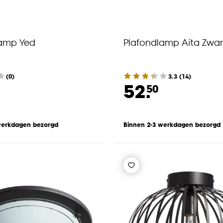
lamp Yed
Plafondlamp Aita Zwar
(0)
3.3
(
14
)
52.
50
werkdagen bezorgd
Binnen 2-3 werkdagen bezorgd