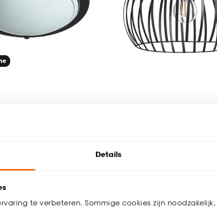
ine
amp Athan Zwart
Plafondlamp Dian
4.9
(
8
)
4.9
(
19
)
-
44.
Details
es
werkdagen bezorgd
Binnen 2-3 werkdagen bezorgd
rvaring te verbeteren. Sommige cookies zijn noodzakelijk, 