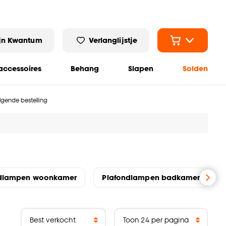
jn Kwantum
Verlanglijstje
ccessoires
Behang
Slapen
Solden
olgende bestelling
ndlampen woonkamer
Plafondlampen badkamer