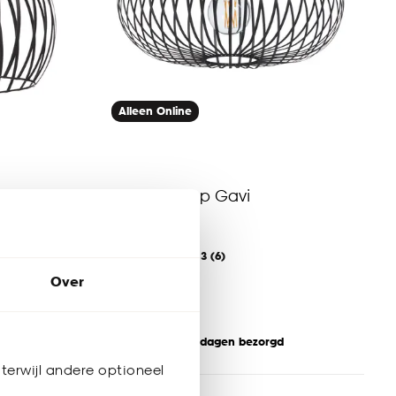
Alleen Online
Plafondlamp Gavi
4.3
(
6
)
-
70.
Over
Binnen 2-3 werkdagen bezorgd
terwijl andere optioneel