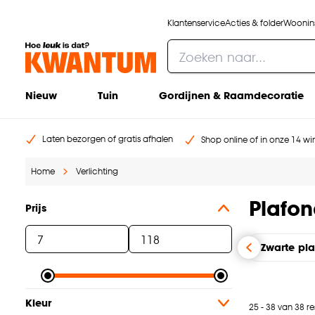
Klantenservice
Acties & folder
Woonins
Nieuw
Tuin
Gordijnen & Raamdecoratie
Laten bezorgen of gratis afhalen
Shop online of in onze 14 win
Home
Verlichting
Plafo
Prijs
Zwarte pl
Kleur
25 - 38 van 38 re