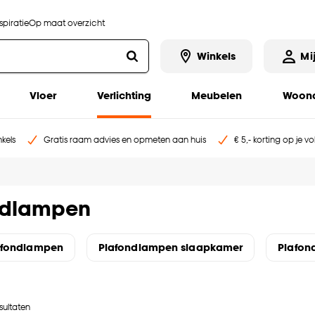
piratie
Op maat overzicht
Winkels
Mi
Vloer
Verlichting
Meubelen
Woona
kels
Gratis raam advies en opmeten aan huis
€ 5,- korting op je v
ndlampen
afondlampen
Plafondlampen slaapkamer
Plafo
sultaten