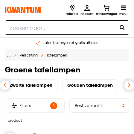
winkels
account
winkelwagen
menu
Laten bezorgen of gratis afhalen
Shop online of in onze 14 winkels
…
Verlichting
Tafellampen
Gratis raam advies en opmeten aan huis
€ 5,- korting op je volgende bestelling
Groene tafellampen
Zwarte tafellampen
Gouden tafellampen
Gl
Filters
0
1 product