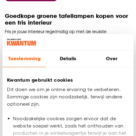
Goedkope groene tafellampen kopen voor
een fris interieur
Fris je jouw interieur regelmatig op met de leukste
woonaccessoires? Overweeg dan eens om een groene
tafellamp te kopen. Met de kleur groen geef je jouw interieur
binnen een handomdraai een compleet andere uitstraling.
Toestemming
Details
Over
Bovendien heb je met een groene tafellamp van Kwantum,
voor weinig geld een nieuw, fris plekje in je huis. Bepaal zelf
welke groene tafellamp het beste past bij jouw stijl. Eén ding
is zeker: bij Kwantum moet je zijn voor een goedkope,
Kwantum gebruikt cookies
eigentijdse groene tafellamp.
Dit doen we om je online ervaring te verbeteren.
Een groene tafellamp voor je bureau,
Sommige cookies zijn noodzakelijk, terwijl andere
bijzettafel, dressoir of een ander plekje?
optioneel zijn.
Waar je jouw groene tafellamp ook neer zet, de toon is gezet
Noodzakelijke cookies zorgen ervoor dat de
met de kleur groen. Combineer deze frisse kleur eens met de
kleur goud voor een chique en elegante uitstraling. Bij
website soepel werkt, zoals het onthouden van
Kwantum kies je altijd uit een divers assortiment aan groene
producten in je winkelwagentje terwijl je aan het