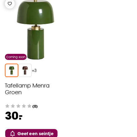
Coming soon
+
3
Tafellamp Menra
Groen
(0)
-
30.
Geef een seintje