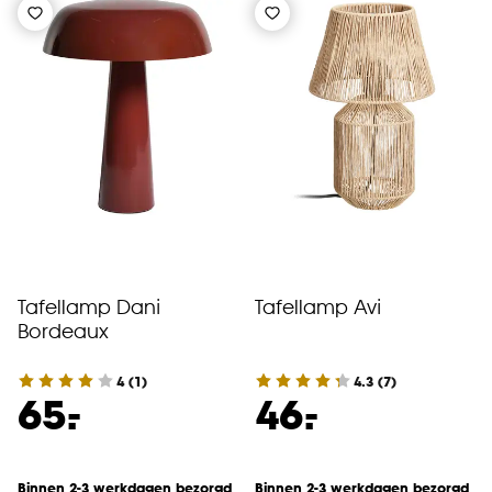
Tafellamp Dani
Tafellamp Avi
Bordeaux
4
(
1
)
4.3
(
7
)
-
-
65.
46.
Binnen 2-3 werkdagen bezorgd
Binnen 2-3 werkdagen bezorgd