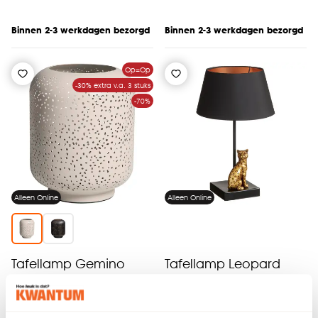
Binnen 2-3 werkdagen bezorgd
Binnen 2-3 werkdagen bezorgd
Op=Op
-30% extra v.a. 3 stuks
-70%
Alleen Online
Alleen Online
Tafellamp Gemino
Tafellamp Leopard
Zand
(0)
4.8
(
40
)