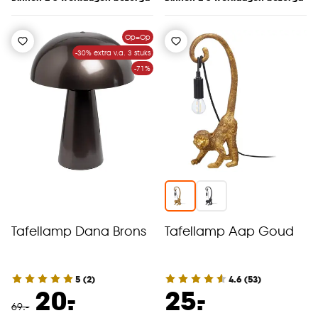
Op=Op
-30% extra v.a. 3 stuks
-71%
Tafellamp Dana Brons
Tafellamp Aap Goud
5
(
2
)
4.6
(
53
)
-
-
20.
25.
69
.
-