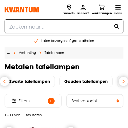
winkels
account
winkelwagen
menu
Laten bezorgen of gratis afhalen
Shop online of in onze 14 winkels
…
Verlichting
Tafellampen
Gratis raam advies en opmeten aan huis
€ 5,- korting op je volgende bestelling
Metalen tafellampen
Zwarte tafellampen
Gouden tafellampen
Gl
Filters
0
1 - 11 van 11 resultaten