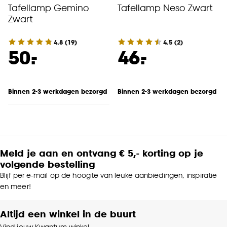
Tafellamp Gemino
Tafellamp Neso Zwart
Zwart
4.8
(
19
)
4.5
(
2
)
-
-
50.
46.
Binnen 2-3 werkdagen bezorgd
Binnen 2-3 werkdagen bezorgd
Meld je aan en ontvang € 5,- korting op je
volgende bestelling
Blijf per e-mail op de hoogte van leuke aanbiedingen, inspiratie
en meer!
Altijd een winkel in de buurt
Vind jouw Kwantum winkel