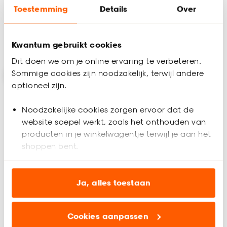
-
17.
34.
50
Toestemming
Details
Over
57
.
50
Kwantum gebruikt cookies
Binnen 2-3 werkdagen bezorgd
Binnen 2-3 werkdagen bezorgd
Dit doen we om je online ervaring te verbeteren.
Sommige cookies zijn noodzakelijk, terwijl andere
Op=Op
optioneel zijn.
-30% extra v.a. 3 stuks
-74%
Noodzakelijke cookies zorgen ervoor dat de
website soepel werkt, zoals het onthouden van
producten in je winkelwagentje terwijl je aan het
shoppen bent.
Alleen Online
Analytische cookies (optioneel) helpen ons de
website te verbeteren voor jou en al onze andere
Ja, alles toestaan
klanten.
Tafellamp Vesta Goud
Tafellamp Daphne
Cookies aanpassen
Marketing cookies (optioneel) laten jou
Zwart