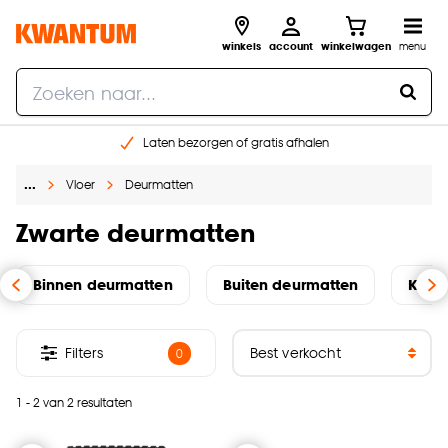
winkels
account
winkelwagen
menu
Laten bezorgen of gratis afhalen
Shop online of in onze 14 winkels
…
Vloer
Deurmatten
Gratis raam advies en opmeten aan huis
€ 5,- korting op je volgende bestelling
Zwarte deurmatten
Binnen deurmatten
Buiten deurmatten
Koko
Filters
0
1 - 2 van 2 resultaten