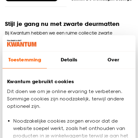
Stijl je gang nu met zwarte deurmatten
Bij Kwantum hebben we een ruime collectie zwarte
deurmatten in verschillende maten en ontwerpen, waardoor
er altijd wel een bij jouw hal of gang past. Een zwarte
deurmat heeft een luxe uitstraling, maar is natuurlijk ook
Toestemming
Details
Over
praktisch om je vieze schoenen aan af te vegen. Bij
Kwantum vind je altijd een leuke zwarte deurmat voor binnen.
En dat voor een lage prijs!
Kwantum gebruikt cookies
Zwarte deurmatten: hippe deurmatten voor
Dit doen we om je online ervaring te verbeteren.
een schoon huis
Sommige cookies zijn noodzakelijk, terwijl andere
Als je net een nieuw huis hebt gekocht, denk je waarschijnlijk
optioneel zijn.
niet meteen aan een deurmat. Heel begrijpelijk, maar een
deurmat is toch belangrijker dan je denkt. Met een goede
Noodzakelijke cookies zorgen ervoor dat de
deurmat bescherm je namelijk je vloer of vloerbedekking
website soepel werkt, zoals het onthouden van
tegen slijtage. Denk eens aan alle kleine steentjes en vuil die
je van buiten mee naar binnen neemt. En dan hebben we
producten in je winkelwagentje terwijl je aan het