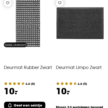
Tijdelijk uitverkocht
Deurmat Rubber Zwart
Deurmat Limpo Zwart
4.6
(
8
)
4.6
(
5
)
-
-
10.
10.
Geef een seintje
Binnen 2-3 werkdagen bezorgd