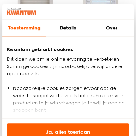
Toestemming
Details
Over
Kwantum gebruikt cookies
+
2
Dit doen we om je online ervaring te verbeteren.
Fenstr Dubbel Plissé
Houten Jaloezie
Sommige cookies zijn noodzakelijk, terwijl andere
Jana Zand
Xander Wit 50mm
optioneel zijn.
Lichtdoorlatend
4.4
(
22
)
4.4
(
22
)
Noodzakelijke cookies zorgen ervoor dat de
al vanaf
al vanaf
62.
107.
website soepel werkt, zoals het onthouden van
10
95
77
.
63
producten in je winkelwagentje terwijl je aan het
shoppen bent.
Bezorgen 5 weken
Bezorgen 5 weken
Analytische cookies (optioneel) helpen ons de
website te verbeteren voor jou en al onze andere
Ja, alles toestaan