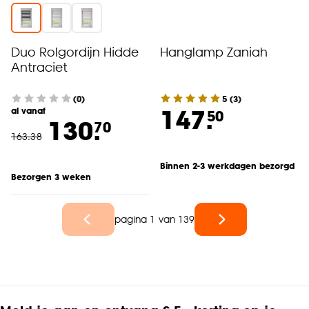
Duo Rolgordijn Hidde
Hanglamp Zaniah
Antraciet
(0)
5
(
3
)
147.
al vanaf
50
130.
70
163
.
38
Binnen 2-3 werkdagen bezorgd
Bezorgen 3 weken
pagina 1 van 139