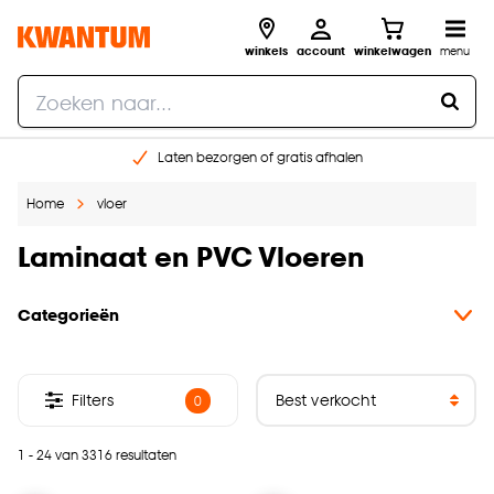
winkels
account
winkelwagen
menu
Laten bezorgen of gratis afhalen
Shop online of in onze 14 winkels
Home
vloer
Gratis raam advies en opmeten aan huis
€ 5,- korting op je volgende bestelling
Laminaat en PVC Vloeren
Categorieën
Filters
0
1 - 24 van 3316 resultaten