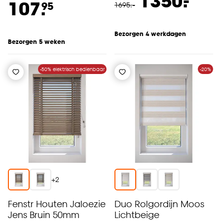
-
1350.
107.
95
1695
.
-
Bezorgen 4 werkdagen
Bezorgen 5 weken
-50% elektrisch bedienbaar
-20%
+
2
Fenstr Houten Jaloezie
Duo Rolgordijn Moos
Jens Bruin 50mm
Lichtbeige