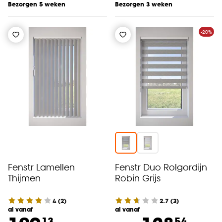
Bezorgen 5 weken
Bezorgen 3 weken
-20%
Fenstr Lamellen
Fenstr Duo Rolgordijn
Thijmen
Robin Grijs
4
(
2
)
2.7
(
3
)
al vanaf
al vanaf
13
54