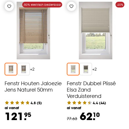
-50% elektrisch bedienbaar
-20%
+
2
+
2
Fenstr Houten Jaloezie
Fenstr Dubbel Plissé
Jens Naturel 50mm
Elsa Zand
Verduisterend
4.8
(
5
)
4.4
(
44
)
al vanaf
al vanaf
121.
62.
95
10
77
.
63