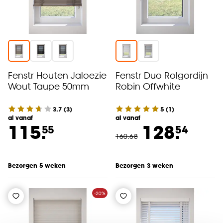
Fenstr Houten Jaloezie
Fenstr Duo Rolgordijn
Wout Taupe 50mm
Robin Offwhite
3.7
(
3
)
5
(
1
)
al vanaf
al vanaf
115.
128.
55
54
160
.
68
Bezorgen 5 weken
Bezorgen 3 weken
-20%