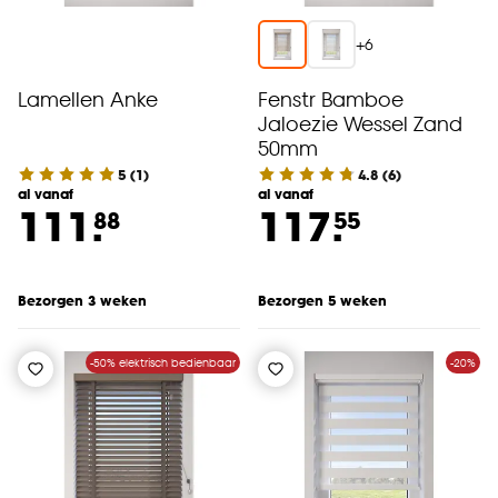
+
6
Lamellen Anke
Fenstr Bamboe
Jaloezie Wessel Zand
50mm
5
(
1
)
4.8
(
6
)
al vanaf
al vanaf
111.
117.
88
55
Bezorgen 3 weken
Bezorgen 5 weken
-50% elektrisch bedienbaar
-20%