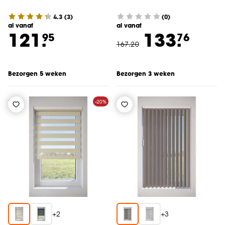
4.3
(
3
)
(0)
al vanaf
al vanaf
121.
133.
95
76
167
.
20
Bezorgen 5 weken
Bezorgen 3 weken
-20%
+
2
+
3