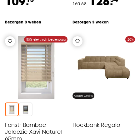
109.
128.
160
.
68
Bezorgen 3 weken
Bezorgen 3 weken
-50% elektrisch bedienbaar
-20%
Alleen Online
Fenstr Bamboe
Hoekbank Regalo
Jaloezie Xavi Naturel
65mm