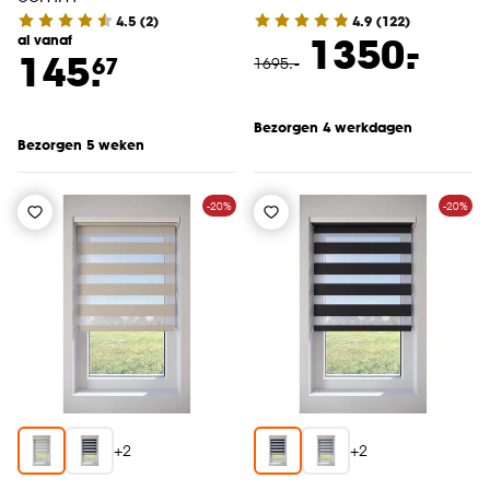
4.5
(
2
)
4.9
(
122
)
-
1350.
al vanaf
145.
67
1695
.
-
Bezorgen 4 werkdagen
Bezorgen 5 weken
-20%
-20%
+
2
+
2