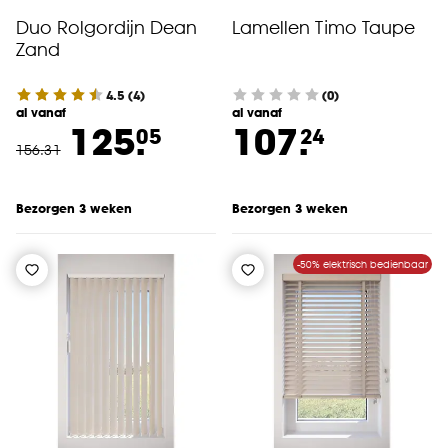
Duo Rolgordijn Dean
Lamellen Timo Taupe
Zand
4.5
(
4
)
(0)
al vanaf
al vanaf
125.
107.
05
24
156
.
31
Bezorgen 3 weken
Bezorgen 3 weken
-50% elektrisch bedienbaar