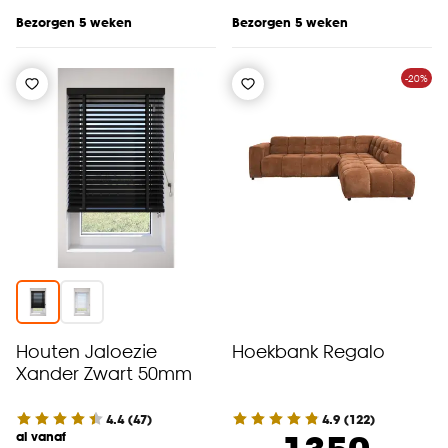
Bezorgen 5 weken
Bezorgen 5 weken
-20%
Houten Jaloezie
Hoekbank Regalo
Xander Zwart 50mm
4.4
(
47
)
4.9
(
122
)
al vanaf