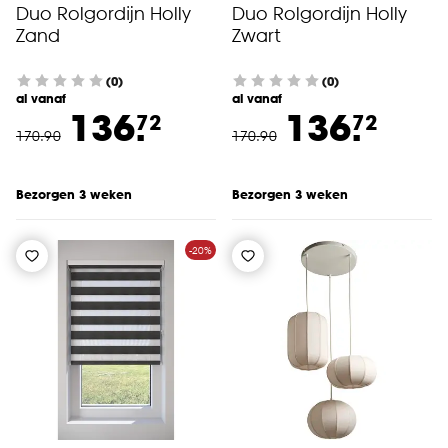
Duo Rolgordijn Holly
Duo Rolgordijn Holly
Zand
Zwart
(0)
(0)
al vanaf
al vanaf
136.
136.
72
72
170
.
90
170
.
90
Bezorgen 3 weken
Bezorgen 3 weken
-20%