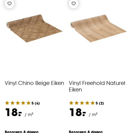
Vinyl Chino Beige Eiken
Vinyl Freehold Naturel
Eiken
5
(
4
)
5
(
2
)
-
-
18.
18.
/ m²
/ m²
Bezorgen 8 dagen
Bezorgen 8 dagen