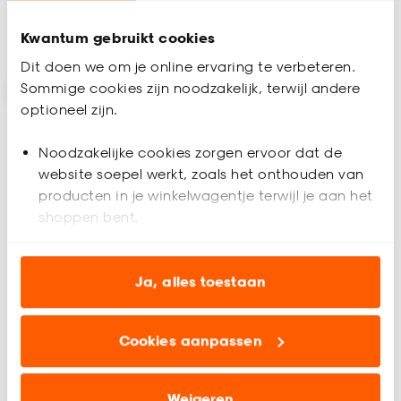
Kwantum gebruikt cookies
Bezorgen 8 dagen
Bezorgen 8 dagen
Dit doen we om je online ervaring te verbeteren.
Sommige cookies zijn noodzakelijk, terwijl andere
optioneel zijn.
Noodzakelijke cookies zorgen ervoor dat de
website soepel werkt, zoals het onthouden van
producten in je winkelwagentje terwijl je aan het
shoppen bent.
Tijdelijk uitverkocht
Analytische cookies (optioneel) helpen ons de
website te verbeteren voor jou en al onze andere
Ja, alles toestaan
klanten.
Vinyl Ruston
Vinyl Motown Eiken
Cookies aanpassen
Marketing cookies (optioneel) laten jou
Visgraat
relevante informatie en aanbiedingen zien op
onze website, maar ook buiten de website voor
4.5
(
2
)
4.7
(
6
)
Weigeren