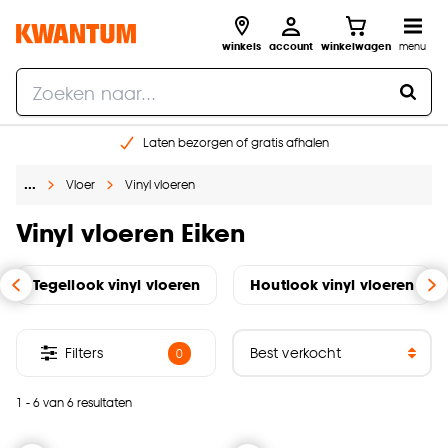
winkels
account
winkelwagen
menu
Laten bezorgen of gratis afhalen
Shop online of in onze 14 winkels
…
Vloer
Vinyl vloeren
Gratis raam advies en opmeten aan huis
€ 5,- korting op je volgende bestelling
Vinyl vloeren Eiken
Tegellook vinyl vloeren
Houtlook vinyl vloeren
Filters
0
1 - 6 van 6 resultaten