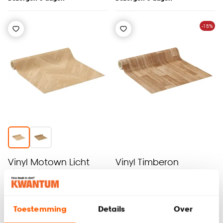
-15%
Vinyl Motown Licht
Vinyl Timberon
Eiken Visgraat
5
(
1
)
5
(
3
)
-
-
19.
17.
Toestemming
Details
Over
/ m²
20
.
-
/ m²