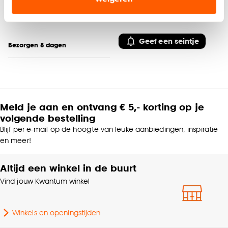
-
23.
19.
advertenties en communicatie.
50
/ m²
/ m²
Klik op ‘Ja, alles toestaan’ om gebruik te maken
Geef een seintje
van alle cookies, of klik op ‘weigeren’ om alleen de
Bezorgen 8 dagen
noodzakelijke cookies te accepteren. Je kunt er ook
voor kiezen om bepaalde cookies wel of niet te
accepteren door op ‘Cookies aanpassen’ te
klikken.
Meld je aan en ontvang € 5,- korting op je
Goed om te weten is dat je deze keuze altijd nog
volgende bestelling
kan aanpassen, bekijk hiervoor onze
Blijf per e-mail op de hoogte van leuke aanbiedingen, inspiratie
cookieverklaring
.
en meer!
Altijd een winkel in de buurt
Vind jouw Kwantum winkel
Winkels en openingstijden