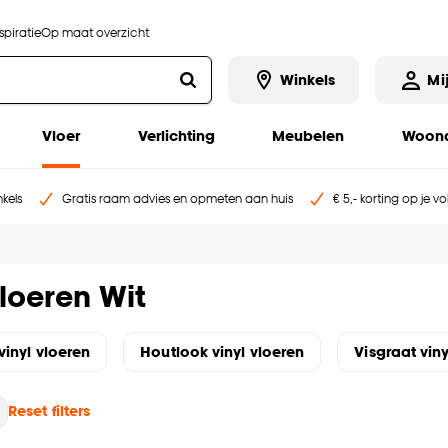
piratie
Op maat overzicht
Winkels
Mi
Vloer
Verlichting
Meubelen
Woona
kels
Gratis raam advies en opmeten aan huis
€ 5,- korting op je v
vloeren Wit
vinyl vloeren
Houtlook vinyl vloeren
Visgraat viny
Reset filters