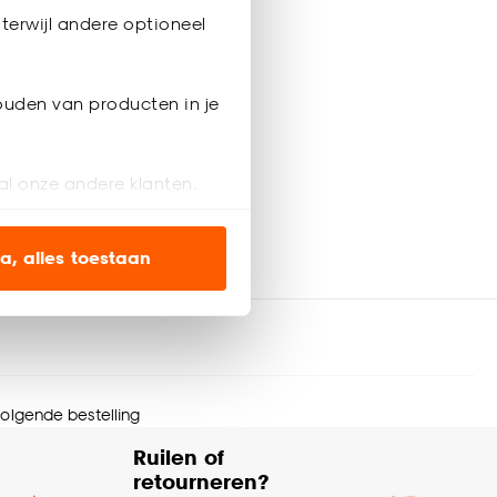
terwijl andere optioneel
ouden van producten in je
al onze andere klanten.
ien op onze website, maar
a, alles toestaan
en’ om alleen de
s wel of niet te
 volgende bestelling
nze
cookieverklaring
.
Ruilen of
retourneren?