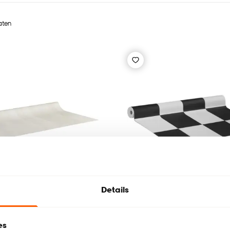
taten
Tijdelijk uitverkocht
Details
es