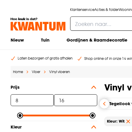
Klantenservice
Acties & folder
Woonins
Nieuw
Tuin
Gordijnen & Raamdecoratie
Laten bezorgen of gratis afhalen
Shop online of in onze 14 win
Home
Vloer
Vinyl vloeren
Vinyl 
Prijs
Tegellook 
Kleur: Wit
Kleur