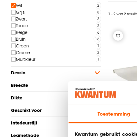
Wit
Grijs
1 - 2 van 2 resul
Zwart
Taupe
Beige
Bruin
Groen
Crème
Multikleur
Dessin
Breedte
Dikte
Geschikt voor
Toestemming
Interieurstijl
Kwantum gebruikt cooki
Legmethode