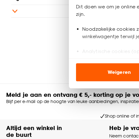
Vinyl Su
Dit doen we om je online e
zijn.
8.
Noodzakelijke cookies z
75
/
winkelwagentje terwijl 
Analytische cookies (op
Bezorgen 8
Marketing cookies (opt
Weigeren
ook buiten de website 
Klik op ‘Ja, alles toestaa
Meld je aan en ontvang € 5,- korting op je v
noodzakelijke cookies te 
Blijf per e-mail op de hoogte van leuke aanbiedingen, inspirati
accepteren door op ‘Cook
Shop online of i
Goed om te weten is dat j
Altijd een winkel in
Heb je vr
de buurt
Neem contact