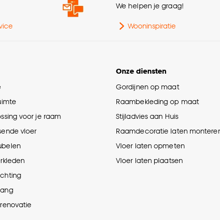
e
We helpen je graag!
vice
Wooninspiratie
Onze diensten
e
Gordijnen op maat
ruimte
Raambekleding op maat
ossing voor je raam
Stijladvies aan Huis
sende vloer
Raamdecoratie laten montere
ubelen
Vloer laten opmeten
erkleden
Vloer laten plaatsen
ichting
hang
prenovatie