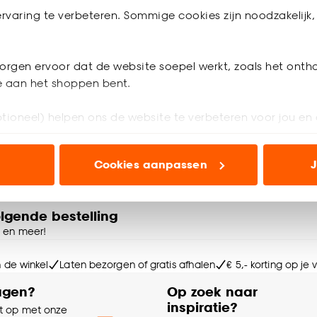
preme Wit Eiken
Vinyl Benson Zwart Wit
rvaring te verbeteren. Sommige cookies zijn noodzakelijk, 
Tegellook
3.8
(
32
)
4.3
(
16
)
18.
orgen ervoor dat de website soepel werkt, zoals het onth
50
 m²
/ m²
je aan het shoppen bent.
Geef een seintje
tioneel) helpen ons de website te verbeteren voor jou en 
 dagen
ioneel) laten jou relevante informatie en aanbiedingen z
Cookies aanpassen
J
voor advertenties en communicatie.
n’ om gebruik te maken van alle cookies, of klik op ‘weiger
olgende bestelling
accepteren. Je kunt er ook voor kiezen om bepaalde cookie
e en meer!
ies aanpassen’ te klikken.
n de winkel
Laten bezorgen of gratis afhalen
€ 5,- korting op je
e deze keuze altijd nog kan aanpassen, bekijk hiervoor o
agen?
Op zoek naar
inspiratie?
 op met onze