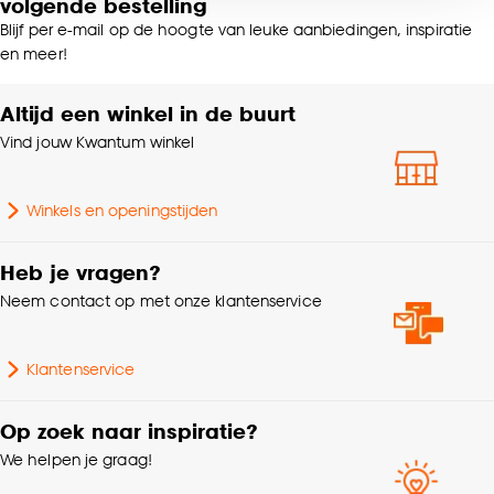
volgende bestelling
voor kiezen om bepaalde cookies wel of niet te
Blijf per e-mail op de hoogte van leuke aanbiedingen, inspiratie
accepteren door op ‘Cookies aanpassen’ te
en meer!
klikken.
Altijd een winkel in de buurt
Goed om te weten is dat je deze keuze altijd nog
Vind jouw Kwantum winkel
kan aanpassen, bekijk hiervoor onze
cookieverklaring
.
Winkels en openingstijden
Heb je vragen?
Neem contact op met onze klantenservice
Klantenservice
Op zoek naar inspiratie?
We helpen je graag!