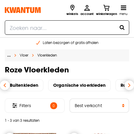
winkels
account
winkelwagen
menu
Laten bezorgen of gratis afhalen
Shop online of in onze 14 winkels
…
Vloer
Vloerkleden
Gratis raam advies en opmeten aan huis
€ 5,- korting op je volgende bestelling
Roze Vloerkleden
Buitenkleden
Organische vloerkleden
Ronde
Filters
0
1 - 3 van 3 resultaten