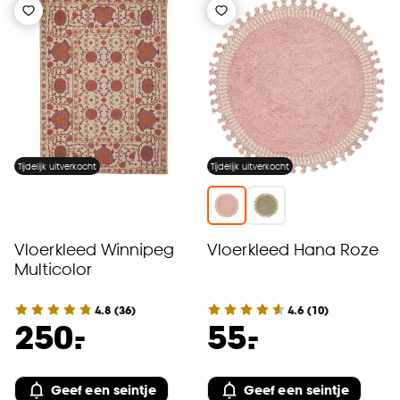
Tijdelijk uitverkocht
Tijdelijk uitverkocht
Vloerkleed Winnipeg
Vloerkleed Hana Roze
Multicolor
4.8
(
36
)
4.6
(
10
)
-
-
250.
55.
Geef een seintje
Geef een seintje