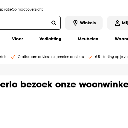
piratie
Op maat overzicht
Winkels
Mi
Vloer
Verlichting
Meubelen
Woona
kels
Gratis raam advies en opmeten aan huis
€ 5,- korting op je v
erlo bezoek onze woonwinke