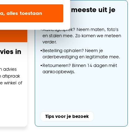
ien op onze website, maar
Haal het meeste uit je
a, alles toestaan
bezoek
•
Adviesgesprek? Neem maten, foto's
en’ om alleen de
en stalen mee. Zo komen we meteen
s wel of niet te
verder.
ies in
•
Bestelling ophalen? Neem je
orderbevestiging en legitimatie mee.
nze
cookieverklaring
.
•
Retourneren? Binnen 14 dagen mét
n advies
aankoopbewijs.
n afspraak
e winkel of
Tips voor je bezoek