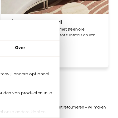
Tuinmeubelen Geel
Maak jouw tuin nóg gezelliger met sfeervolle
tuinmeubelen. Van loungesets tot tuintafels en van
tuinstoelen tot parasols.
Over
Bekijk tuinmeubelen
terwijl andere optioneel
ijnen
ouden van producten in je
rdijnen op maat, of een artikel wilt retourneren – wij maken
al onze andere klanten.