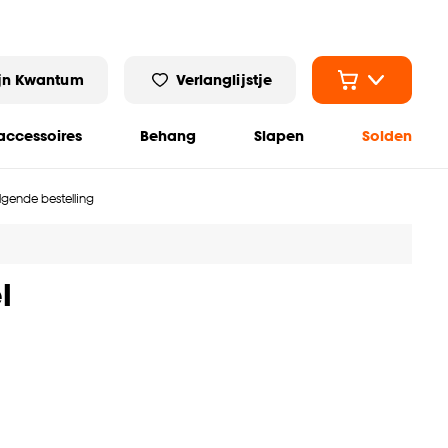
jn Kwantum
Verlanglijstje
ccessoires
Behang
Slapen
Solden
olgende bestelling
l