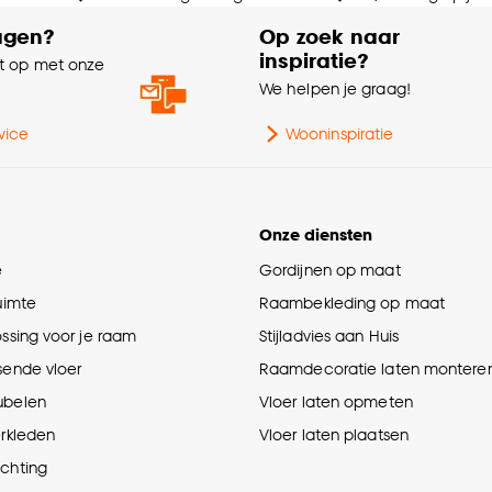
agen?
Op zoek naar
inspiratie?
 op met onze
e
We helpen je graag!
vice
Wooninspiratie
Onze diensten
e
Gordijnen op maat
ruimte
Raambekleding op maat
ossing voor je raam
Stijladvies aan Huis
sende vloer
Raamdecoratie laten montere
ubelen
Vloer laten opmeten
erkleden
Vloer laten plaatsen
ichting