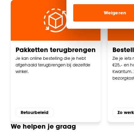
Marketing cookies (opt
Weigeren
ook buiten de website 
Klik op ‘Ja, alles toestaa
noodzakelijke cookies te 
accepteren door op ‘Cook
Pakketten terugbrengen
Bestel
Goed om te weten is dat j
Je kan online bestelling die je hebt
Zie je iets
afgehaald terugbrengen bij dezelfde
€25,- en ha
winkel.
Kwantum. 
bezorgkos
Retourbeleid
Zo werk
We helpen je graag