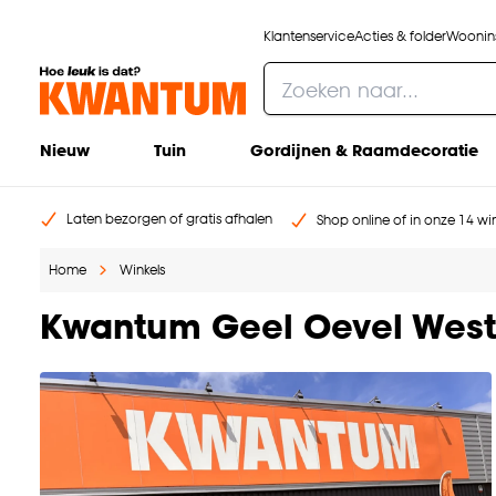
Klantenservice
Acties & folder
Woonins
Nieuw
Tuin
Gordijnen & Raamdecoratie
Laten bezorgen of gratis afhalen
Shop online of in onze 14 win
Home
Winkels
Kwantum Geel Oevel West