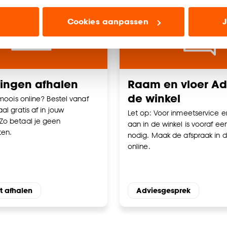
ioneel) laten jou relevante informatie en aanbiedingen z
Cookies aanpassen
J
voor advertenties en communicatie.
n’ om gebruik te maken van alle cookies, of klik op ‘weiger
accepteren. Je kunt er ook voor kiezen om bepaalde cookie
ies aanpassen’ te klikken.
lingen afhalen
Raam en vloer Adv
de winkel
e deze keuze altijd nog kan aanpassen, bekijk hiervoor o
 moois online? Bestel vanaf
al gratis af in jouw
Let op: Voor inmeetservice e
Zo betaal je geen
aan in de winkel is vooraf ee
ten.
nodig. Maak de afspraak in d
online.
t afhalen
Adviesgesprek