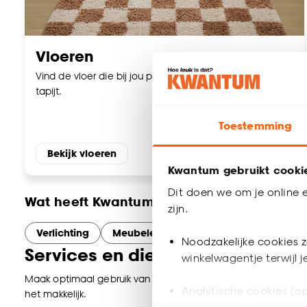
Vloeren
Vind de vloer die bij jou past. Laminaat, PVC, vinyl en
tapijt.
Toestemming
Bekijk vloeren
Kwantum gebruikt cooki
Dit doen we om je online e
Wat heeft Kwantum Geel nog meer te bie
zijn.
Verlichting
Meubelen
Woonaccessoires
B
Noodzakelijke cookies z
Services en diensten bij Kwantu
winkelwagentje terwijl 
Maak optimaal gebruik van onze services in Geel. Of je nu onl
Analytische cookies (op
het makkelijk.