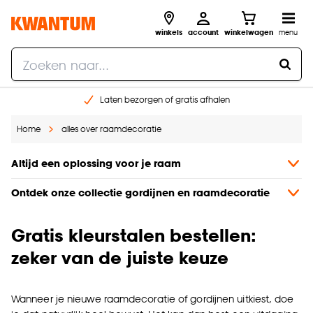
winkels
account
winkelwagen
menu
Laten bezorgen of gratis afhalen
Shop online of in onze 14 winkels
Home
alles over raamdecoratie
Gratis raam advies en opmeten aan huis
€ 5,- korting op je volgende bestelling
Altijd een oplossing voor je raam
Ontdek onze collectie gordijnen en raamdecoratie
Gratis kleurstalen bestellen:
zeker van de juiste keuze
Wanneer je nieuwe raamdecoratie of gordijnen uitkiest, doe