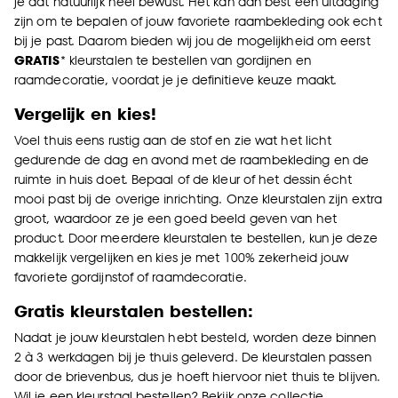
je dat natuurlijk heel bewust. Het kan dan best een uitdaging
zijn om te bepalen of jouw favoriete raambekleding ook echt
bij je past. Daarom bieden wij jou de mogelijkheid om eerst
GRATIS
* kleurstalen te bestellen van gordijnen en
raamdecoratie, voordat je je definitieve keuze maakt.
Vergelijk en kies!
Voel thuis eens rustig aan de stof en zie wat het licht
gedurende de dag en avond met de raambekleding en de
ruimte in huis doet. Bepaal of de kleur of het dessin écht
mooi past bij de overige inrichting. Onze kleurstalen zijn extra
groot, waardoor ze je een goed beeld geven van het
product. Door meerdere kleurstalen te bestellen, kun je deze
makkelijk vergelijken en kies je met 100% zekerheid jouw
favoriete gordijnstof of raamdecoratie.
Gratis kleurstalen bestellen:
Nadat je jouw kleurstalen hebt besteld, worden deze binnen
2 à 3 werkdagen bij je thuis geleverd. De kleurstalen passen
door de brievenbus, dus je hoeft hiervoor niet thuis te blijven.
Wil je een kleurstaal bestellen? Bekijk onze collectie