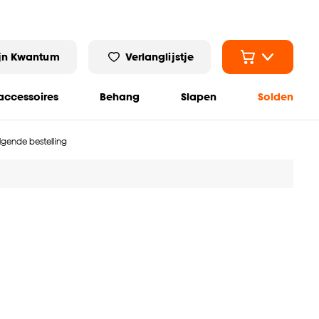
jn Kwantum
Verlanglijstje
ccessoires
Behang
Slapen
Solden
olgende bestelling