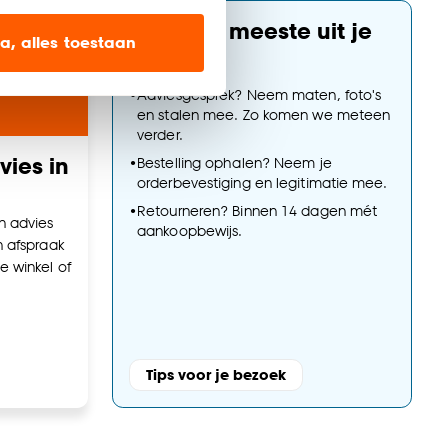
ien op onze website, maar
Haal het meeste uit je
a, alles toestaan
bezoek
•
Adviesgesprek? Neem maten, foto's
en’ om alleen de
en stalen mee. Zo komen we meteen
s wel of niet te
verder.
ies in
•
Bestelling ophalen? Neem je
orderbevestiging en legitimatie mee.
nze
cookieverklaring
.
•
Retourneren? Binnen 14 dagen mét
n advies
aankoopbewijs.
n afspraak
e winkel of
Tips voor je bezoek