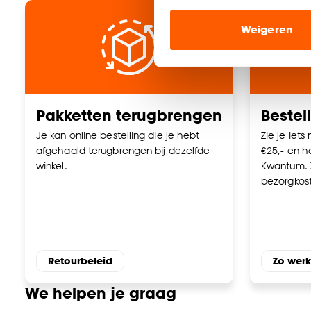
Marketing cookies (opt
Weigeren
ook buiten de website 
Klik op ‘Ja, alles toestaa
noodzakelijke cookies te 
accepteren door op ‘Cook
Pakketten terugbrengen
Bestel
Goed om te weten is dat j
Je kan online bestelling die je hebt
Zie je iets
afgehaald terugbrengen bij dezelfde
€25,- en ha
winkel.
Kwantum. 
bezorgkos
Retourbeleid
Zo werk
We helpen je graag