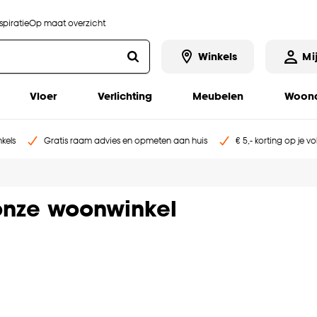
piratie
Op maat overzicht
Winkels
Mi
Vloer
Verlichting
Meubelen
Woona
kels
Gratis raam advies en opmeten aan huis
€ 5,- korting op je v
nze woonwinkel