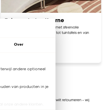
Tuinmeubelen Kuurne
Maak jouw tuin nóg gezelliger met sfeervolle
tuinmeubelen. Van loungesets tot tuintafels en van
tuinstoelen tot parasols.
Over
Bekijk tuinmeubelen
terwijl andere optioneel
ijnen
ouden van producten in je
ordijnen op maat, of een artikel wilt retourneren – wij
al onze andere klanten.