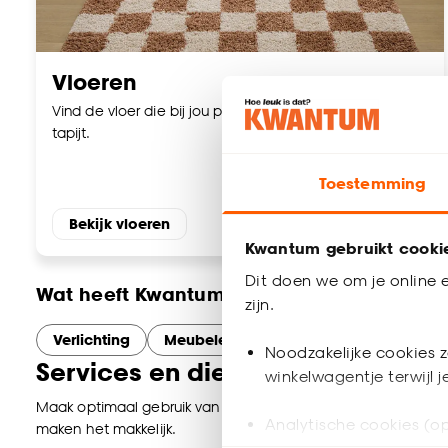
Vloeren
Vind de vloer die bij jou past. Laminaat, PVC, vinyl en
tapijt.
Toestemming
Bekijk vloeren
Kwantum gebruikt cooki
Dit doen we om je online e
Wat heeft Kwantum Kuurne nog meer te b
zijn.
Verlichting
Meubelen
Woonaccessoires
B
Noodzakelijke cookies z
Services en diensten bij Kwantu
winkelwagentje terwijl 
Maak optimaal gebruik van onze services in Kuurne. Of je nu o
Analytische cookies (op
maken het makkelijk.