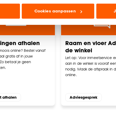
ioneel) laten jou relevante informatie en aanbiedingen z
Cookies aanpassen
J
voor advertenties en communicatie.
n’ om gebruik te maken van alle cookies, of klik op ‘weiger
accepteren. Je kunt er ook voor kiezen om bepaalde cookie
ies aanpassen’ te klikken.
lingen afhalen
Raam en vloer Adv
de winkel
e deze keuze altijd nog kan aanpassen, bekijk hiervoor o
 moois online? Bestel vanaf
al gratis af in jouw
Let op: Voor inmeetservice e
Zo betaal je geen
aan in de winkel is vooraf ee
ten.
nodig. Maak de afspraak in d
online.
t afhalen
Adviesgesprek