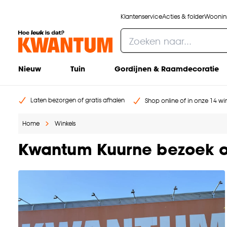
Klantenservice
Acties & folder
Woonins
Nieuw
Tuin
Gordijnen & Raamdecoratie
Laten bezorgen of gratis afhalen
Shop online of in onze 14 win
Home
Winkels
Kwantum Kuurne bezoek o