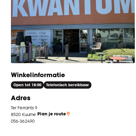
Winkelinformatie
Open tot 18:00
Telefonisch bereikbaar
Adres
Ter Ferrants 9
Plan je route
8520
Kuurne
056-362490