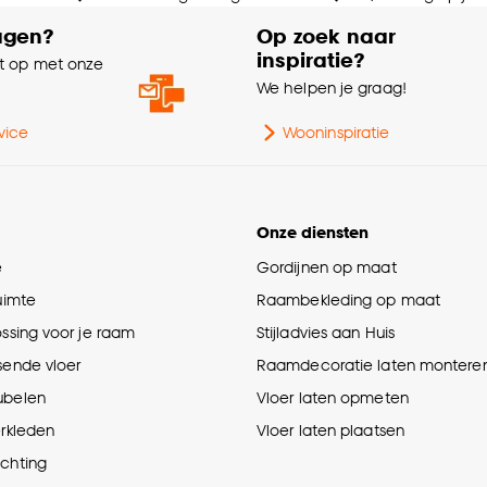
agen?
Op zoek naar
inspiratie?
 op met onze
e
We helpen je graag!
vice
Wooninspiratie
Onze diensten
e
Gordijnen op maat
ruimte
Raambekleding op maat
ossing voor je raam
Stijladvies aan Huis
sende vloer
Raamdecoratie laten montere
ubelen
Vloer laten opmeten
erkleden
Vloer laten plaatsen
ichting