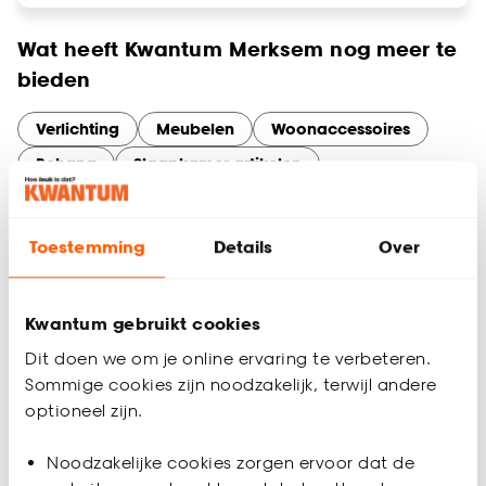
Wat heeft Kwantum Merksem nog meer te
bieden
Verlichting
Meubelen
Woonaccessoires
Behang
Slaapkamer artikelen
Tuinassortiment
Gordijnen
Services en diensten bij Kwantum Merksem
Toestemming
Details
Over
Maak optimaal gebruik van onze services in Merksem. Of je
nu online bestelt en in de winkel ophaalt, thuisadvies nodig
hebt voor gordijnen op maat, of een artikel wilt retourneren –
Kwantum gebruikt cookies
wij maken het makkelijk.
Dit doen we om je online ervaring te verbeteren.
Sommige cookies zijn noodzakelijk, terwijl andere
optioneel zijn.
Noodzakelijke cookies zorgen ervoor dat de