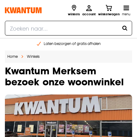
winkels
account
winkelwagen
menu
Laten bezorgen of gratis afhalen
Shop online of in onze 14 winkels
Home
Winkels
Gratis raam advies en opmeten aan huis
€ 5,- korting op je volgende bestelling
Kwantum Merksem
bezoek onze woonwinkel