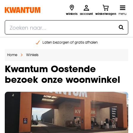
winkels
account
winkelwagen
menu
Laten bezorgen of gratis afhalen
Shop online of in onze 14 winkels
Home
Winkels
Gratis raam advies en opmeten aan huis
€ 5,- korting op je volgende bestelling
Kwantum Oostende
bezoek onze woonwinkel