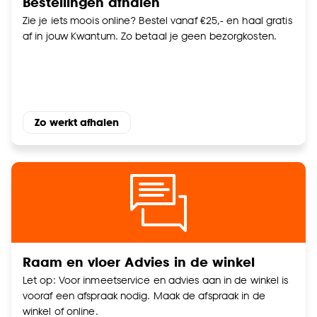
Bestellingen afhalen
klikken.
Zie je iets moois online? Bestel vanaf €25,- en haal gratis
af in jouw Kwantum. Zo betaal je geen bezorgkosten.
Goed om te weten is dat je deze keuze altijd nog
kan aanpassen, bekijk hiervoor onze
cookieverklaring
.
Zo werkt afhalen
Raam en vloer Advies in de winkel
Let op: Voor inmeetservice en advies aan in de winkel is
vooraf een afspraak nodig. Maak de afspraak in de
winkel of online.