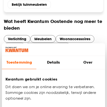
Bekijk tuinmeubelen
Wat heeft Kwantum Oostende nog meer te
bieden
Verlichting
Meubelen
Woonaccessoires
Behang
Slaapkamer artikelen
Tuinassortiment
Gordijnen
Services en diensten bij Kwantum
Toestemming
Details
Over
Oostende
Maak optimaal gebruik van onze services in Oostende. Of je
nu online bestelt en in de winkel ophaalt, thuisadvies nodig
Kwantum gebruikt cookies
hebt voor gordijnen op maat, of een artikel wilt retourneren –
Dit doen we om je online ervaring te verbeteren.
wij maken het makkelijk.
Sommige cookies zijn noodzakelijk, terwijl andere
optioneel zijn.