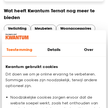
Wat heeft Kwantum Ternat nog meer te
bieden
Verlichting
Meubelen
Woonaccessoires
Behang
Slaapkamer artikelen
Tuinassortiment
Gordijnen
Toestemming
Details
Over
Services en diensten bij Kwantum Ternat
Maak optimaal gebruik van onze services in Ternat. Of je nu
online bestelt en in de winkel ophaalt, thuisadvies nodig hebt
Kwantum gebruikt cookies
voor gordijnen op maat, of een artikel wilt retourneren – wij
maken het makkelijk.
Dit doen we om je online ervaring te verbeteren.
Sommige cookies zijn noodzakelijk, terwijl andere
optioneel zijn.
Noodzakelijke cookies zorgen ervoor dat de
website soepel werkt, zoals het onthouden van