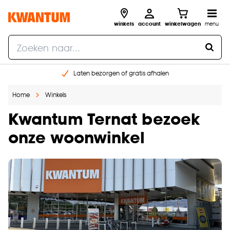
winkels
account
winkelwagen
menu
Laten bezorgen of gratis afhalen
Shop online of in onze 14 winkels
Home
Winkels
Gratis raam advies en opmeten aan huis
€ 5,- korting op je volgende bestelling
Kwantum Ternat bezoek
onze woonwinkel